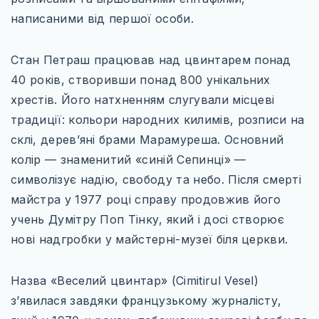
ЄВРОПЕЙСЬКІ ТЕРМАЛЬНІ СНИ
написаними від першої особи.
ВІДКРИЙ ПОЛЬЩУ ПО-НОВОМУ
Стан Петраш працював над цвинтарем понад
КНИГА ЯК КАРТА
40 років, створивши понад 800 унікальних
МІСТА, ЩО ЗАСНУЛИ, АЛЕ НЕ ЗНИКЛИ
хрестів. Його натхненням слугували місцеві
традиції: кольори народних килимів, розписи на
НЕЗВІДАНА УКРАЇНА
склі, дерев’яні брами Марамуреша. Основний
РІЗДВЯНІ ЧАРИ ЄВРОПИ
колір — знаменитий «синій Сепинці» —
символізує надію, свободу та небо. Після смерті
ХРАМИ ДХАРМИ
майстра у 1977 році справу продовжив його
учень Думітру Поп Тінку, який і досі створює
нові надгробки у майстерні-музеї біля церкви.
ТРАНСПОРТ
ПРОЖИВАННЯ
Назва «Веселий цвинтар» (Cimitirul Vesel)
СОФТ ДЛЯ ТУРИСТА
з’явилася завдяки французькому журналісту,