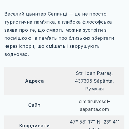
Веселий цвинтар Сепинці — це не просто
туристична пам’ятка, а глибока філософська
заява про те, що смерть можна зустріти з
посмішкою, а пам’ять про близьких зберігати
через історії, що смішать і зворушують
водночас.
Str. Ioan Pătraș,
Адреса
437305 Săpânța,
Румунія
cimitirulvesel-
Сайт
sapanta.com
47° 58′ 17″ N, 23° 41′
Координати