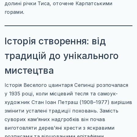
ТУРЕЧЧИНА
долині річки Тиса, оточене Карпатськими
горами.
САУДІВСЬКА АРАВІЯ
ПІВНІЧНА АМЕРИКА
Історія створення: від
МЕКСИКА
США
традицій до унікального
КАНАДА
мистецтва
ПІВДЕННА АМЕРИКА
Історія Веселого цвинтаря Сепинці розпочалася
БРАЗИЛІЯ
у 1935 році, коли місцевий тесля та самоук-
художник Стан Іоан Петраш (1908–1977) вирішив
змінити усталені традиції поховань. Замість
суворих кам’яних надгробків він почав
виготовляти дерев’яні хрести з яскравими
WILD AMERICA: 63 ПАРКИ СВОБОДИ
розписами та віршованими епітафіями,