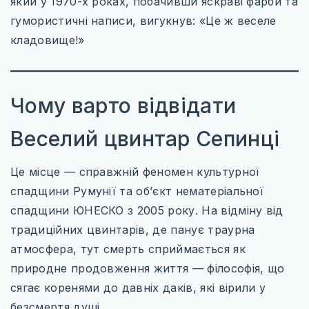
який у 1970-х роках, побачивши яскраві фарби та
КАРТИ
гумористичні написи, вигукнув: «Це ж веселе
ПРОЖИВАННЯ
кладовище!»
ПУТІВНИКИ
ТРАНСПОРТ_
Чому варто відвідати
Веселий цвинтар Сепинці
Це місце — справжній феномен культурної
спадщини Румунії та об’єкт нематеріальної
спадщини ЮНЕСКО з 2005 року. На відміну від
традиційних цвинтарів, де панує траурна
атмосфера, тут смерть сприймається як
природне продовження життя — філософія, що
сягає коренями до давніх даків, які вірили у
безсмертя душі.