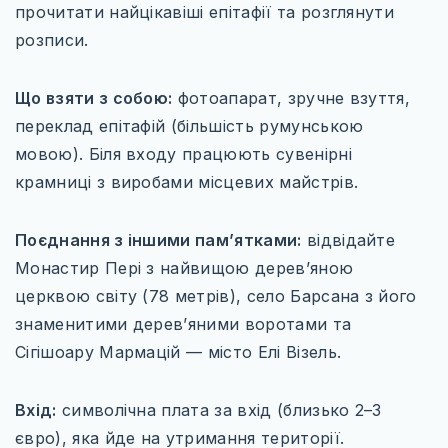
прочитати найцікавіші епітафії та розглянути
розписи.
Що взяти з собою:
фотоапарат, зручне взуття,
переклад епітафій (більшість румунською
мовою). Біля входу працюють сувенірні
крамниці з виробами місцевих майстрів.
Поєднання з іншими пам’ятками:
відвідайте
Монастир Пері з найвищою дерев’яною
церквою світу (78 метрів), село Барсана з його
знаменитими дерев’яними воротами та
Сігішоару Мармацій — місто Елі Візель.
Вхід:
символічна плата за вхід (близько 2–3
євро), яка йде на утримання території.