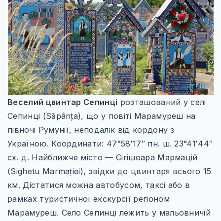
УКРАЇНА
ЧЕХІЯ
АЗІЯ
ГРУЗІЯ
ЄМЕН
Веселий цвинтар Сепинці
розташований у селі
ІЗРАЇЛЬ
Сепинці (Săpânța), що у повіті Марамуреш на
ІНДІЯ
півночі Румунії, неподалік від кордону з
Україною. Координати: 47°58′17″ пн. ш. 23°41′44″
КАМБОДЖА
сх. д. Найближче місто — Сігішоара Мармацій
КІПР
(Sighetu Marmației), звідки до цвинтаря всього 15
МАЛАЙЗІЯ
км. Дістатися можна автобусом, таксі або в
рамках туристичної екскурсії регіоном
ОБ’ЄДНАНІ АРАБСЬКІ ЕМІРАТИ
Марамуреш. Село Сепинці лежить у мальовничій