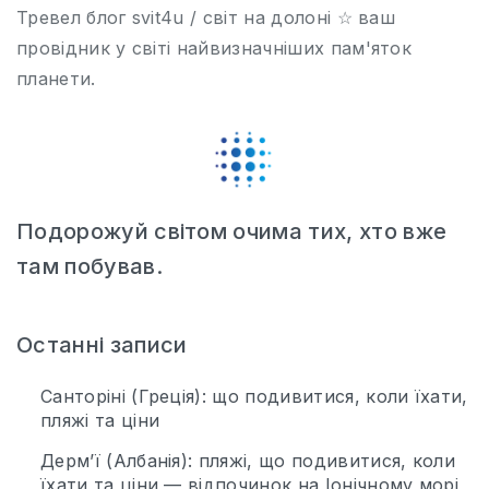
Тревел блог svit4u / світ на долоні ☆ ваш
провідник у світі найвизначніших пам'яток
планети.
Подорожуй світом очима тих, хто вже
там побував.
Останні записи
Санторіні (Греція): що подивитися, коли їхати,
пляжі та ціни
Дерм’ї (Албанія): пляжі, що подивитися, коли
їхати та ціни — відпочинок на Іонічному морі