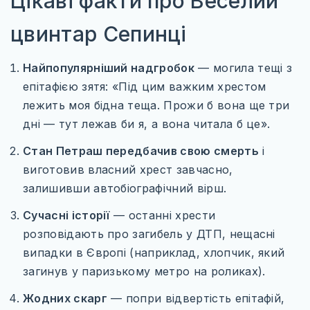
Цікаві факти про Веселий
цвинтар Сепинці
Найпопулярніший надгробок
— могила тещі з
епітафією зятя: «Під цим важким хрестом
лежить моя бідна теща. Прожи б вона ще три
дні — тут лежав би я, а вона читала б це».
Стан Петраш передбачив свою смерть
і
виготовив власний хрест завчасно,
залишивши автобіографічний вірш.
Сучасні історії
— останні хрести
розповідають про загибель у ДТП, нещасні
випадки в Європі (наприклад, хлопчик, який
загинув у паризькому метро на роликах).
Жодних скарг
— попри відвертість епітафій,