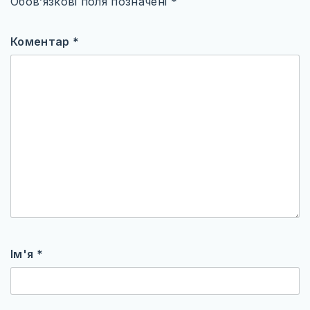
Обов’язкові поля позначені
*
Коментар
*
Ім'я
*