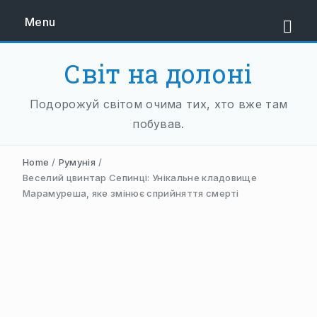
Menu
Світ на долоні
ЄВРОПА
Подорожуй світом очима тих, хто вже там
ЗАХІДНА ЄВРОПА
побував.
АВСТРІЯ
Home
/
Румунія
/
НІДЕРЛАНДИ
Веселий цвинтар Сепинці: Унікальне кладовище
Марамуреша, яке змінює сприйняття смерті
НІМЕЧЧИНА
ФРАНЦІЯ
ШВЕЙЦАРІЯ
ПІВДЕННА ЄВРОПА
БАЛКАНИ