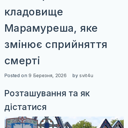
ІТАЛІЯ
кладовище
ПІВНІЧНА ЄВРОПА
ВЕЛИКА БРИТАНІЯ
Марамуреша, яке
ФІНЛЯНДІЯ
змінює сприйняття
ШВЕЦІЯ
смерті
СХІДНА ЄВРОПА
БОЛГАРІЯ
Posted on
9 Березня, 2026
by
svit4u
ПОЛЬЩА
Розташування та як
РУМУНІЯ
дістатися
СЛОВАЧЧИНА
УГОРЩИНА