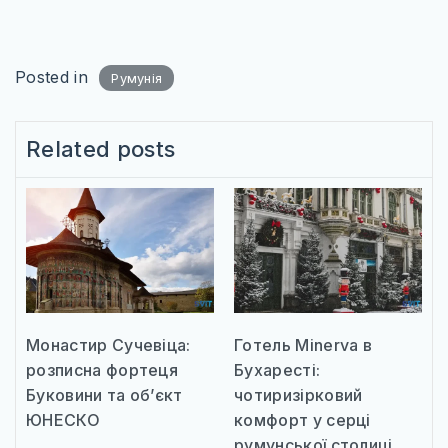
Posted in
Румунія
Related posts
Монастир Сучевіца:
Готель Minerva в
розписна фортеця
Бухаресті:
Буковини та об’єкт
чотиризірковий
ЮНЕСКО
комфорт у серці
румунської столиці