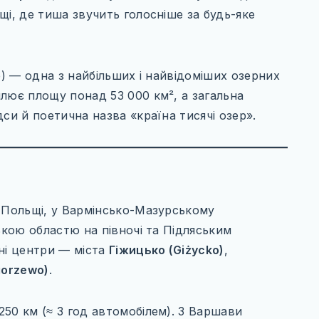
щі, де тиша звучить голосніше за будь-яке
e) — одна з найбільших і найвідоміших озерних
лює площу понад 53 000 км², а загальна
си й поетична назва «країна тисячі озер».
і Польщі, у Вармінсько-Мазурському
ькою областю на півночі та Підляським
ні центри — міста
Гіжицько (Giżycko)
,
orzewo)
.
50 км (≈ 3 год автомобілем). З Варшави