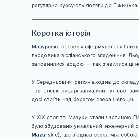
регулярно курсують потяги до Гіжицька.
Коротка історія
Мазурське поозер’я сформувалося близ
льодовика вісліанського зледеніння. Льо
заповнилися водою — так з’явилися ці н
У Середньовіччі регіон входив до скла
тевтонські лицарі залишили тут свої за
досі стоїть над берегом озера Нєгоцін.
У XIX столітті Мазури стали частиною П
було збудовано унікальний інженерний 
Mazurskie)
, що з’єднав озера між собо