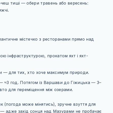
хочеш тиші — обери травень або вересень:
жчі.
мантичне містечко з ресторанами прямо над
ою інфраструктурою, прокатом яхт і яхт-
и — для тих, хто хоче максимум природи.
— ≈3 год. Потягом із Варшави до Гіжицька — 3–
вто для переміщення між озерами.
 (погода може мінятись), зручне взуття для
у — адже захід сонця над Мазурами не пробачає