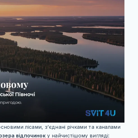
основими лісами, з’єднані річками та каналами
озера відпочинок
у найчистішому вигляді: