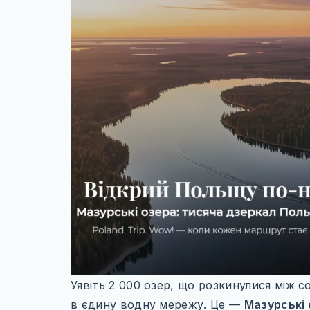
Уявіть 2 000 озер, що розкинулися між с
в єдину водну мережу. Це —
Мазурські 