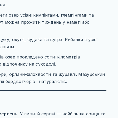
ня.
ги озер усіяні кемпінгами, глемпінгами та
ут можна прожити тиждень у наметі або
уку, окуня, судака та вугра. Рибалки з усієї
уловом.
в озер прокладено сотні кілометрів
 відпочинку на суходолі.
ри, орлани-білохвости та журавлі. Мазурський
 бердвотчерів і натуралістів.
серпень
. У липні й серпні — найбільше сонця та