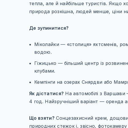
тепла, але й найбільше туристів. Якщо 
природа розкішна, людей менше, ціни ни
Де зупинитися?
Міколайки — «столиця» яхтсменів, ро
водою.
Гіжицько — більший центр із розвинен
клубами.
Кемпінги на озерах Снярдви або Мамр
Як дістатися?
На автомобілі з Варшави 
4 год. Найзручніший варіант — оренда а
Що взяти?
Сонцезахисний крем, дощовик
природних стежок і, звісно, фотокамер