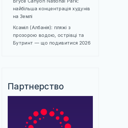
Bryce Canyon National Park:
найбільша концентрація худунів
на Землі
Ксаміл (Албанія): пляжі з
прозорою водою, острівці та
Бутринт — що подивитися 2026
Партнерство