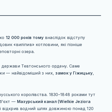
ько
12 000 років тому
внаслідок відступу
довик «виліпив» котловини, які пізніше
еповторні озера.
ду держави Тевтонського ордену. Саме
мки — найвідоміший з них,
замок у Гіжицьку
,
русського королівства. 1830–1848 роками тут
об’єкт —
Мазурський канал (Wielkie Jeziora
ю і відкрив водний шлях довжиною понад 120