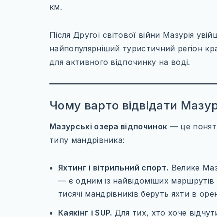
км.
Після Другої світової війни Мазурія уві
найпопулярніший туристичний регіон к
для активного відпочинку на воді.
Чому варто відвідати Мазур
Мазурські озера відпочинок
— це понятт
типу мандрівника:
Яхтинг і вітрильний спорт.
Велике Маз
— є одним із найвідоміших маршрутів 
тисячі мандрівників беруть яхти в орен
Каякінг і SUP.
Для тих, хто хоче відчут