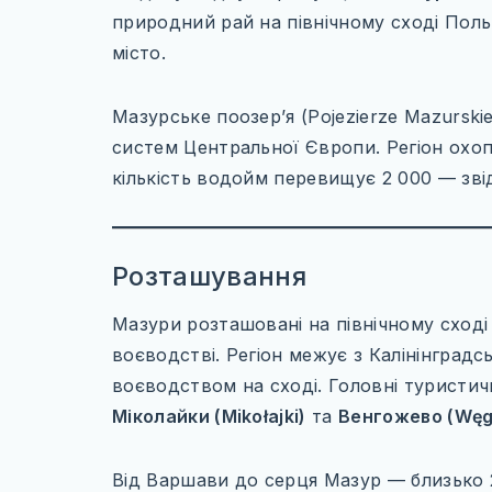
природний рай на північному сході Поль
місто.
Мазурське поозер’я (Pojezierze Mazurski
систем Центральної Європи. Регіон охоп
кількість водойм перевищує 2 000 — звід
Розташування
Мазури розташовані на північному сход
воєводстві. Регіон межує з Калінінградс
воєводством на сході. Головні туристич
Міколайки (Mikołajki)
та
Венгожево (Węg
Від Варшави до серця Мазур — близько 2