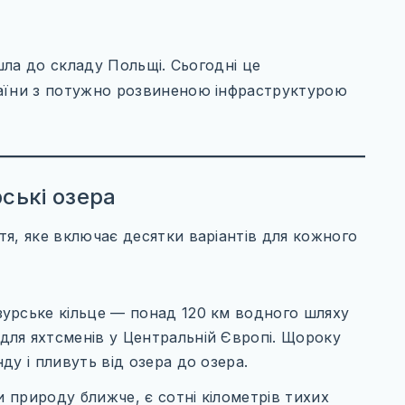
йшла до складу Польщі. Сьогодні це
раїни з потужно розвиненою інфраструктурою
ські озера
я, яке включає десятки варіантів для кожного
урське кільце — понад 120 км водного шляху
для яхтсменів у Центральній Європі. Щороку
ду і пливуть від озера до озера.
и природу ближче, є сотні кілометрів тихих