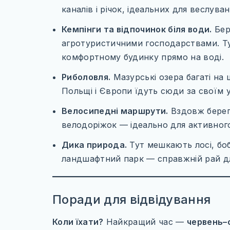
каналів і річок, ідеальних для веслуван
Кемпінги та відпочинок біля води.
Бере
агротуристичними господарствами. Т
комфортному будинку прямо на воді.
Риболовля.
Мазурські озера багаті на щ
Польщі і Європи їдуть сюди за своїм 
Велосипедні маршрути.
Вздовж берегі
велодоріжок — ідеально для активного
Дика природа.
Тут мешкають лосі, боб
ландшафтний парк — справжній рай для
Поради для відвідування
Коли їхати?
Найкращий час —
червень–