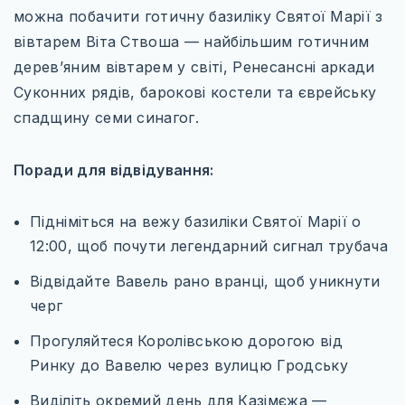
КАРТИ
можна побачити готичну базиліку Святої Марії з
вівтарем Віта Ствоша — найбільшим готичним
ПРОЖИВАННЯ
дерев’яним вівтарем у світі, Ренесансні аркади
ПУТІВНИКИ
Суконних рядів, барокові костели та єврейську
спадщину семи синагог.
ТРАНСПОРТ_
Поради для відвідування:
Підніміться на вежу базиліки Святої Марії о
12:00, щоб почути легендарний сигнал трубача
Відвідайте Вавель рано вранці, щоб уникнути
черг
Прогуляйтеся Королівською дорогою від
Ринку до Вавелю через вулицю Гродську
Виділіть окремий день для Казімєжа —