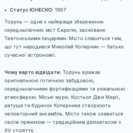
Статус ЮНЕСКО:
1997
Торунь — одне з найкраще збережених
середньовічних міст Європи, засноване
Тевтонськими лицарями. Місто славиться тим,
що тут народився Миколай Коперник — батько
сучасної астрономії.
Чому варто відвідати:
Торунь вражає
оригінальною готичною забудовою,
середньовічними фортифікаціями та унікальною
атмосферою. Міські мури, Костьол Діви Марії,
ратуша та будинок Коперника створюють
неповторний ансамбль. Місто також славиться
своїм пряником — традиційним делікатесом з
XV століття.