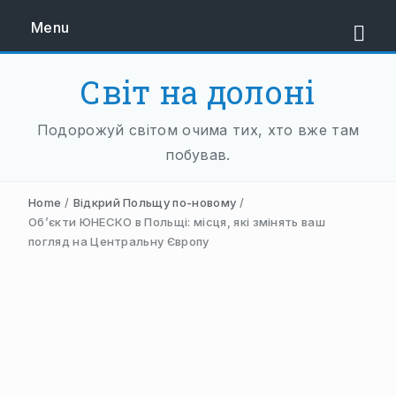
Menu
Світ на долоні
ЄВРОПА
Подорожуй світом очима тих, хто вже там
ЗАХІДНА ЄВРОПА
побував.
АВСТРІЯ
Home
/
Відкрий Польщу по-новому
/
НІДЕРЛАНДИ
Об’єкти ЮНЕСКО в Польщі: місця, які змінять ваш
погляд на Центральну Європу
НІМЕЧЧИНА
ФРАНЦІЯ
ШВЕЙЦАРІЯ
ПІВДЕННА ЄВРОПА
БАЛКАНИ