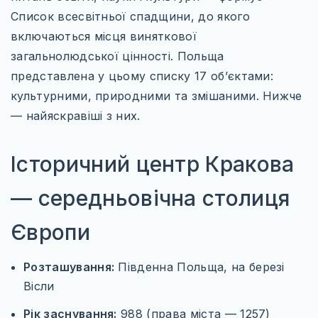
ТУРЕЧЧИНА
Список всесвітньої спадщини, до якого
САУДІВСЬКА АРАВІЯ
включаються місця виняткової
загальнолюдської цінності. Польща
ПІВНІЧНА АМЕРИКА
представлена у цьому списку 17 об’єктами:
МЕКСИКА
культурними, природними та змішаними. Нижче
— найяскравіші з них.
США
КАНАДА
Історичний центр Кракова
ПІВДЕННА АМЕРИКА
— середньовічна столиця
БРАЗИЛІЯ
Європи
Розташування:
Південна Польща, на березі
Вісли
WILD AMERICA: 63 ПАРКИ СВОБОДИ
Рік заснування:
988 (права міста — 1257)