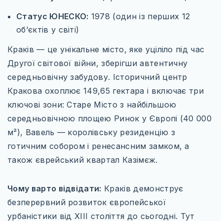
ЄВРОПЕЙСЬКІ ТЕРМАЛЬНІ СНИ
Статус ЮНЕСКО:
1978 (один із перших 12
ВІДКРИЙ ПОЛЬЩУ ПО-НОВОМУ
об’єктів у світі)
КНИГА ЯК КАРТА
Краків — це унікальне місто, яке уціліло під час
Другої світової війни, зберігши автентичну
МІСТА, ЩО ЗАСНУЛИ, АЛЕ НЕ ЗНИКЛИ
середньовічну забудову. Історичний центр
НЕЗВІДАНА УКРАЇНА
Кракова охоплює 149,65 гектара і включає три
ключові зони: Старе Місто з найбільшою
РІЗДВЯНІ ЧАРИ ЄВРОПИ
середньовічною площею Ринок у Європі (40 000
ХРАМИ ДХАРМИ
м²), Вавель — королівську резиденцію з
готичним собором і ренесансним замком, а
також єврейський квартал Казімєж.
ТРАНСПОРТ
ПРОЖИВАННЯ
Чому варто відвідати:
Краків демонструє
безперервний розвиток європейської
СОФТ ДЛЯ ТУРИСТА
урбаністики від XIII століття до сьогодні. Тут