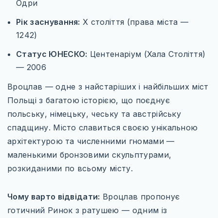
Одри
Рік заснування:
X століття (права міста —
1242)
Статус ЮНЕСКО:
Центенаріум (Хала Століття)
— 2006
Вроцлав — одне з найстаріших і найбільших міст
Польщі з багатою історією, що поєднує
польську, німецьку, чеську та австрійську
спадщину. Місто славиться своєю унікальною
архітектурою та численними гномами —
маленькими бронзовими скульптурами,
розкиданими по всьому місту.
Чому варто відвідати:
Вроцлав пропонує
готичний Ринок з ратушею — одним із