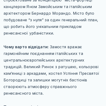
спроєктоване за концепцією “міста-фортеці”
канцлером Яном Замойським та італійським
архітектором Бернардо Морандо. Місто було
побудоване “з нуля” за один генеральний план,
що робить його унікальним прикладом
ренесансної урбаністики.
Чому варто відвідати:
Замостя вражає
гармонійним поєднанням італійських та
центральноєвропейських архітектурних
традицій. Великий Ринок з ратушею, кольорові
кам’яниці з аркадами, костел Успіння Пресвятої
Богородиці та залишки могутніх бастіонів
створюють атмосферу справжнього
ренесансного міста.