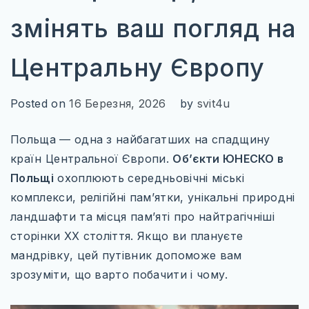
ІТАЛІЯ
змінять ваш погляд на
ПІВНІЧНА ЄВРОПА
ВЕЛИКА БРИТАНІЯ
Центральну Європу
ФІНЛЯНДІЯ
Posted on
16 Березня, 2026
by
svit4u
ШВЕЦІЯ
Польща — одна з найбагатших на спадщину
СХІДНА ЄВРОПА
країн Центральної Європи.
Об’єкти ЮНЕСКО в
БОЛГАРІЯ
Польщі
охоплюють середньовічні міські
комплекси, релігійні пам’ятки, унікальні природні
ПОЛЬЩА
ландшафти та місця пам’яті про найтрагічніші
РУМУНІЯ
сторінки XX століття. Якщо ви плануєте
мандрівку, цей путівник допоможе вам
СЛОВАЧЧИНА
зрозуміти, що варто побачити і чому.
УГОРЩИНА