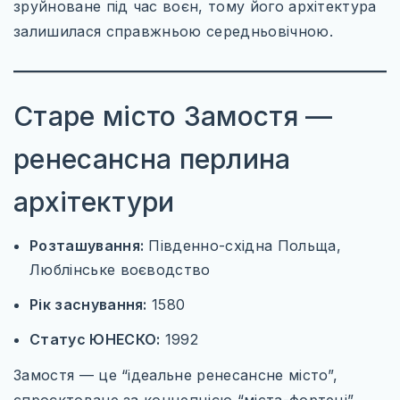
зруйноване під час воєн, тому його архітектура
залишилася справжньою середньовічною.
Старе місто Замостя —
ренесансна перлина
архітектури
Розташування:
Південно-східна Польща,
Люблінське воєводство
Рік заснування:
1580
Статус ЮНЕСКО:
1992
Замостя — це “ідеальне ренесансне місто”,