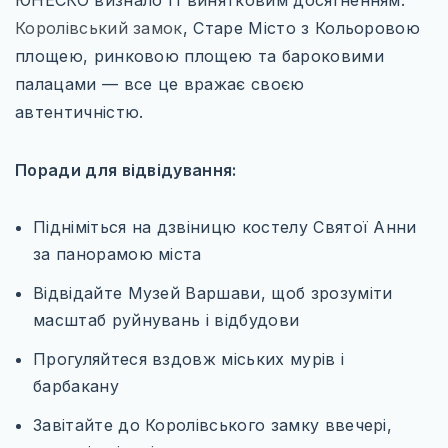
ЮНЕСКО визнало її винятковим досягненням.
Королівський замок
, Старе Місто з Кольоровою
площею, ринковою площею та бароковими
палацами — все це вражає своєю
автентичністю.
Поради для відвідування:
Підніміться на дзвіницю костелу Святої Анни
за панорамою міста
Відвідайте Музей Варшави, щоб зрозуміти
масштаб руйнувань і відбудови
Прогуляйтеся вздовж міських мурів і
барбакану
Завітайте до Королівського замку ввечері,