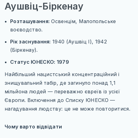
Аушвіц-Біркенау
Розташування:
Освенцім, Малопольське
воєводство.
Рік заснування:
1940 (Аушвіц I), 1942
(Біркенау).
Статус ЮНЕСКО: 1979
Найбільший нацистський концентраційний і
знищувальний табір, де загинуло понад 1,1
мільйона людей — переважно євреїв із усієї
Європи. Включення до Списку ЮНЕСКО —
нагадування людству: це не може повторитися.
Чому варто відвідати