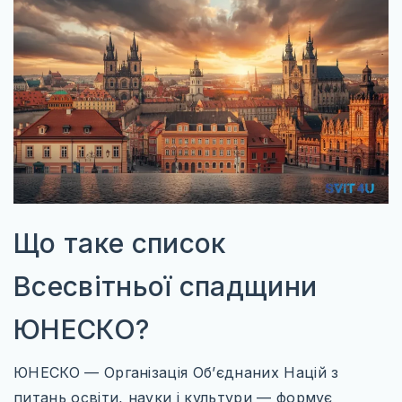
УКРАЇНА
ЧЕХІЯ
АЗІЯ
ГРУЗІЯ
ЄМЕН
ІЗРАЇЛЬ
ІНДІЯ
Що таке список
КАМБОДЖА
Всесвітньої спадщини
КІПР
ЮНЕСКО?
МАЛАЙЗІЯ
ЮНЕСКО — Організація Об’єднаних Націй з
ОБ’ЄДНАНІ АРАБСЬКІ ЕМІРАТИ
питань освіти, науки і культури — формує