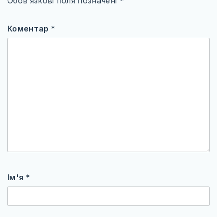
Обов’язкові поля позначені
*
Коментар
*
Ім'я
*