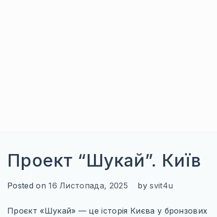
БОСНІЯ І ГЕРЦЕГОВИНА
ГРЕЦІЯ
СЕРБІЯ
СЛОВЕНІЯ
ХОРВАТІЯ
ЧОРНОГОРІЯ
ІБЕРІЙСЬКИЙ ПІВОСТРІВ
Проект “Шукай”. Київ
ІСПАНІЯ
ПОРТУГАЛІЯ
Posted on
16 Листопада, 2025
by
svit4u
ІТАЛІЙСЬКИЙ ПІВОСТРІВ
Проєкт «Шукай» — це історія Києва у бронзових