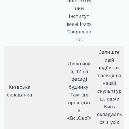
політехніч
ний
інститут
імені Ігоря
Сікорсько
го”.
Залиште
свій
Десятинн
відбиток
а, 12 на
пальця на
фасаді
нашій
Київська
будинку.
скульптур
складанка
Там, де
ці, адже
проходят
Київ
ь
складаєть
«Всі.Свої»
ся з усіх