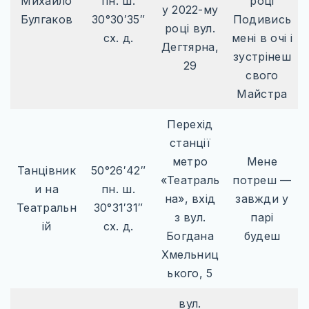
Михайло
пн. ш.
році
у 2022-му
Булгаков
30°30′35″
Подивись
році вул.
сх. д.
мені в очі і
Дегтярна,
зустрінеш
29
свого
Майстра
Перехід
станції
метро
Мене
Танцівник
50°26′42″
«Театраль
потреш —
и на
пн. ш.
на», вхід
завжди у
Театральн
30°31′31″
з вул.
парі
ій
сх. д.
Богдана
будеш
Хмельниц
ького, 5
вул.