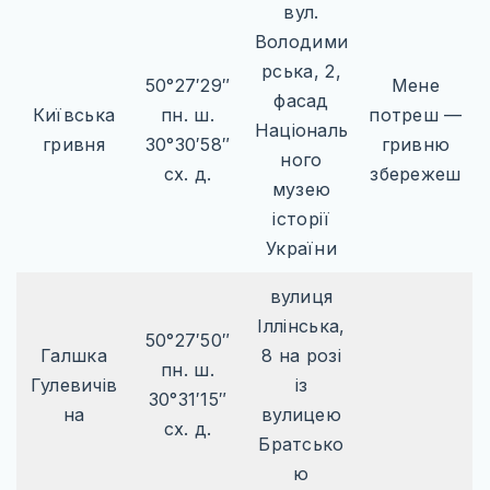
вул.
Володими
рська, 2,
50°27′29″
Мене
фасад
Київська
пн. ш.
потреш —
Національ
гривня
30°30′58″
гривню
ного
сх. д.
збережеш
музею
історії
України
вулиця
Іллінська,
50°27′50″
Галшка
8 на розі
пн. ш.
Гулевичів
із
30°31′15″
на
вулицею
сх. д.
Братсько
ю