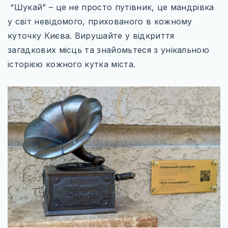
УКРАЇНА
“Шукай” – це не просто путівник, це мандрівка
у світ невідомого, прихованого в кожному
ЧЕХІЯ
куточку Києва. Вирушайте у відкриття
АЗІЯ
загадкових місць та знайомьтеся з унікальною
історією кожного кутка міста.
ГРУЗІЯ
ЄМЕН
ІЗРАЇЛЬ
ІНДІЯ
КАМБОДЖА
КІПР
МАЛАЙЗІЯ
ОБ’ЄДНАНІ АРАБСЬКІ ЕМІРАТИ