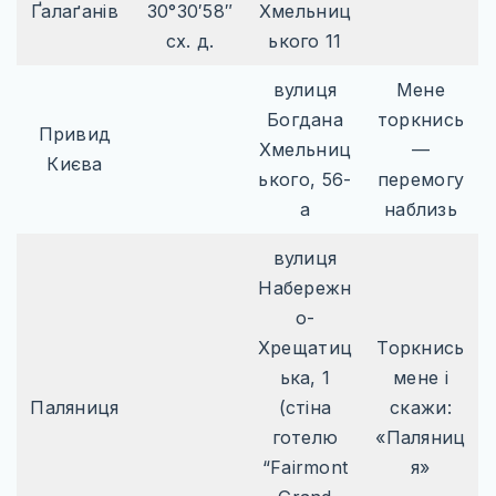
Ґалаґанів
30°30′58″
Хмельниц
сх. д.
ького 11
вулиця
Мене
Богдана
торкнись
Привид
Хмельниц
—
Києва
ького, 56-
перемогу
а
наблизь
вулиця
Набережн
о-
Хрещатиц
Торкнись
ька, 1
мене і
Паляниця
(стіна
скажи:
готелю
«Паляниц
“Fairmont
я»