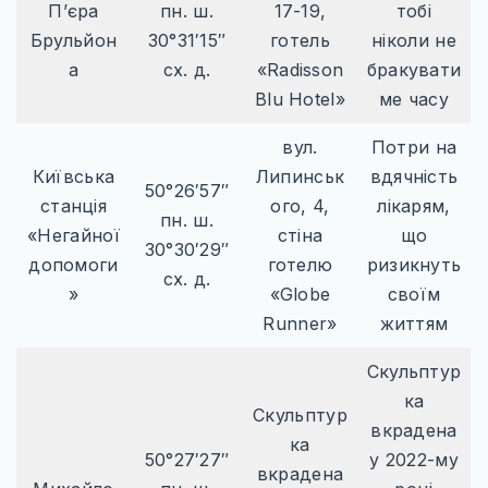
П’єра
пн. ш.
17-19,
тобі
Брульйон
30°31′15″
готель
ніколи не
а
сх. д.
«Radisson
бракувати
Blu Hotel»
ме часу
вул.
Потри на
Київська
Липинськ
вдячність
50°26′57″
станція
ого, 4,
лікарям,
пн. ш.
«Негайної
стіна
що
30°30′29″
допомоги
готелю
ризикнуть
сх. д.
»
«Globe
своїм
Runner»
життям
Скульптур
ка
Скульптур
вкрадена
ка
50°27′27″
у 2022-му
вкрадена