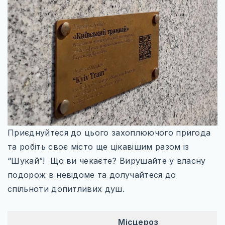
ЄВРОПЕЙСЬКІ ТЕРМАЛЬНІ СНИ
ВІДКРИЙ ПОЛЬЩУ ПО-НОВОМУ
КНИГА ЯК КАРТА
МІСТА, ЩО ЗАСНУЛИ, АЛЕ НЕ ЗНИКЛИ
НЕЗВІДАНА УКРАЇНА
РІЗДВЯНІ ЧАРИ ЄВРОПИ
ХРАМИ ДХАРМИ
Приєднуйтеся до цього захоплюючого пригода
та робіть своє місто ще цікавішим разом із
“Шукай”! Що ви чекаєте? Вирушайте у власну
ТРАНСПОРТ
подорож в невідоме та долучайтеся до
спільноти допитливих душ.
ПРОЖИВАННЯ
СОФТ ДЛЯ ТУРИСТА
Місцероз