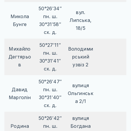
50°26′34″
вул.
Микола
пн. ш.
Липська,
Бунге
30°31′58″
18/5
сх. д.
50°27′11″
Михайло
Володими
пн. ш.
Дегтярьо
рський
30°31′41″
в
узвіз 2
сх. д.
50°26′47″
вулиця
Давид
пн. ш.
Ольгинськ
Марголін
30°31′40″
а 2/1
сх. д.
50°26′42″
вулиця
Родина
пн. ш.
Богдана