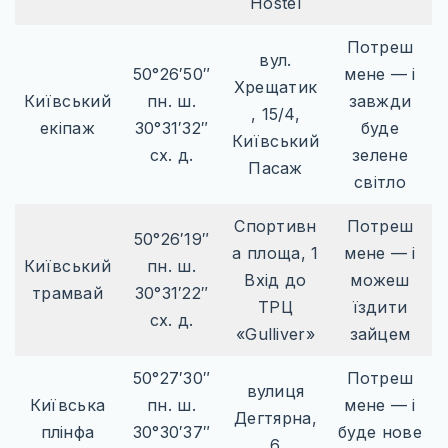
Hostel
Потреш
вул.
50°26′50″
мене — і
Хрещатик
Київський
пн. ш.
завжди
, 15/4,
екіпаж
30°31′32″
буде
Київський
сх. д.
зелене
Пасаж
світло
Спортивн
Потреш
50°26′19″
а площа, 1
мене — і
Київський
пн. ш.
Вхід до
можеш
трамвай
30°31′22″
ТРЦ
їздити
сх. д.
«Gulliver»
зайцем
50°27′30″
Потреш
вулиця
Київська
пн. ш.
мене — і
Дегтярна,
плінфа
30°30′37″
буде нове
6