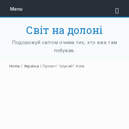
Menu
Світ на долоні
ЄВРОПА
Подорожуй світом очима тих, хто вже там
ЗАХІДНА ЄВРОПА
побував.
АВСТРІЯ
Home
/
Україна
/
Проект “Шукай”. Київ
НІДЕРЛАНДИ
НІМЕЧЧИНА
ФРАНЦІЯ
ШВЕЙЦАРІЯ
ПІВДЕННА ЄВРОПА
БАЛКАНИ