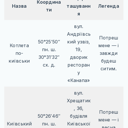
Координа
КАРТИ
Назва
ташуванн
Легенда
ти
я
ПРОЖИВАННЯ
вул.
ПУТІВНИКИ
Андріївсь
Потреш
ТРАНСПОРТ_
50°25′50″
кий узвіз,
Котлета
мене — і
пн. ш.
19,
по-
завжди
30°31′32″
дворик
київськи
будеш
сх. д.
ресторан
ситим.
у
«Канапа»
вул.
Хрещатик
, 36,
Потреш
50°26′46″
будівля
мене — і
Київський
пн. ш.
Київської
весна