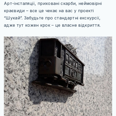
ТУРЕЧЧИНА
Арт-інсталяції, приховані скарби, неймовірні
краєвиди – все це чекає на вас у проекті
САУДІВСЬКА АРАВІЯ
“Шукай”. Забудьте про стандартні екскурсії,
ПІВНІЧНА АМЕРИКА
адже тут кожен крок – це власне відкриття.
МЕКСИКА
США
КАНАДА
ПІВДЕННА АМЕРИКА
БРАЗИЛІЯ
WILD AMERICA: 63 ПАРКИ СВОБОДИ