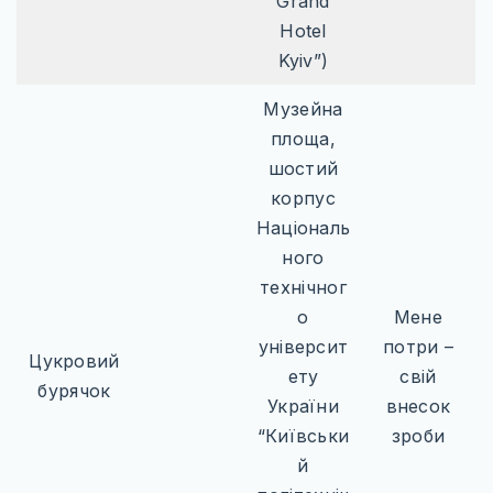
Grand
Hotel
Kyiv”)
Музейна
площа,
шостий
корпус
Національ
ного
технічног
о
Мене
університ
потри –
Цукровий
ету
свій
бурячок
України
внесок
“Київськи
зроби
й