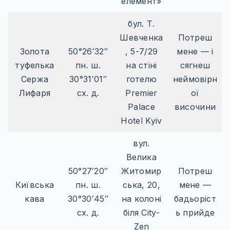
елемент»
бул. Т.
Шевченка
Потреш
Золота
50°26′32″
, 5-7/29
мене — і
туфелька
пн. ш.
на стіні
сягнеш
Сержа
30°31′01″
готелю
неймовірн
Лифаря
сх. д.
Premier
ої
Palace
височини
Hotel Kyiv
вул.
Велика
50°27′20″
Житомир
Потреш
Київська
пн. ш.
ська, 20,
мене —
кава
30°30′45″
на колоні
бадьоріст
сх. д.
біля City-
ь прийде
Zen