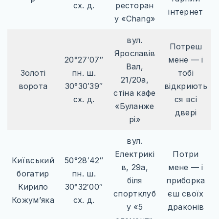
сх. д.
ресторан
інтернет
у «Chang»
вул.
Потреш
Ярославів
20°27′07″
мене — і
Вал,
Золоті
пн. ш.
тобі
21/20а,
ворота
30°30′39″
відкриють
стіна кафе
сх. д.
ся всі
«Буланже
двері
рі»
вул.
Електрикі
Потри
Київський
50°28′42″
в, 29а,
мене — і
богатир
пн. ш.
біля
приборка
Кирило
30°32′00″
спортклуб
єш своїх
Кожум’яка
сх. д.
у «5
драконів