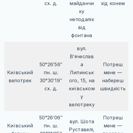
сх. д.
майданчи
хід конем
ку
неподалік
від
фонтана
вул.
В’ячеслав
50°26′56″
а
Потреш
Київський
пн. ш.
Липинськ
мене —
велотрек
30°30′19″
ого, 15, на
набереш
сх. д.
київськом
швидкість
у
велотреку
50°26′06″
Потреш
вул. Шота
Київський
пн. ш.
мене —
Руставелі,