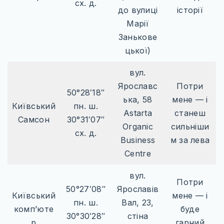
сх. д.
до вулиці
історії
Марії
Занькове
цької)
вул.
Ярославс
Потри
50°28′18″
ька, 58
мене — і
Київський
пн. ш.
Astarta
станеш
Самсон
30°31′07″
Organic
сильніши
сх. д.
Business
м за лева
Centre
вул.
Потри
50°27′08″
Ярославів
Київський
мене — і
пн. ш.
Вал, 23,
комп’юте
буде
30°30′28″
стіна
р
гарний