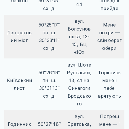
балкон
30°31′05″
порядок
44
сх. д.
прийде
вул.
50°25′17″
Мене
Болсунов
Ланцюгов
пн. ш.
потри —
ська, 13-
ий міст
30°33′11″
свій берег
15, БЦ
сх. д.
обери
«IQ»
вул. Шота
50°26′19″
Руставелі,
Торкнись
Київський
пн. ш.
13, стіна
мене і
лист
30°31′13″
Синагоги
тебе
сх. д.
Бродсько
врятують
го
вул.
Потреш
Годинник
50°27′48″
Братська,
мене — і