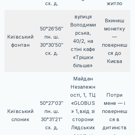
сх. д.
житло
вулиця
Вкинеш
Володими
50°26′56″
монетку
рська,
Київський
пн. ш.
—
40/2, на
фонтан
30°30′50″
повернеш
стіні кафе
сх. д.
ся до
«Трішки
Києва
більше»
Майдан
Незалежн
ості, 1, ТЦ
Потри
50°27′03″
«GLOBUS
мене — і
Київський
пн. ш.
» 1,вхід зі
повернеш
слоник
30°31′21″
сторони
ся в
сх. д.
Лядських
дитинств