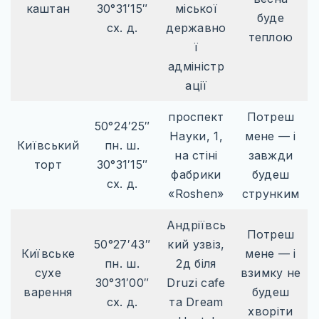
каштан
30°31′15″
міської
буде
сх. д.
державно
теплою
ї
адміністр
ації
проспект
Потреш
50°24′25″
Науки, 1,
мене — і
Київський
пн. ш.
на стіні
завжди
торт
30°31′15″
фабрики
будеш
сх. д.
«Roshen»
струнким
Андріївсь
Потреш
50°27′43″
кий узвіз,
Київське
мене — і
пн. ш.
2д біля
сухе
взимку не
30°31′00″
Druzi cafe
варення
будеш
сх. д.
та Dream
хворіти