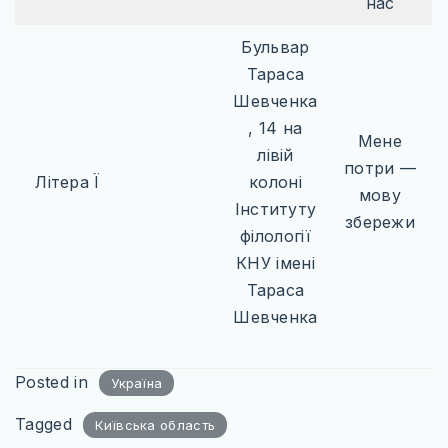
нас
Бульвар
Тараса
Шевченка
, 14 на
Мене
лівій
потри —
Літера Ї
колоні
мову
Інституту
збережи
філології
КНУ імені
Тараса
Шевченка
Posted in
Україна
Tagged
Київська область