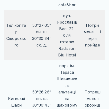
cafe&bar
вул.
Ярославів
Гелікопте
50°27′05″
Потри
Вал, 22,
р
пн. ш.
мене — і
біля
Сікорсько
30°30′34″
мрія
готелю
го
сх. д.
прийде
Radisson
Blu Hotel
парк ім.
Тараса
Шевченка
, в
50°26′26″
альтанці
Потреш
Київські
пн. ш.
на
мене і
шахи
30°30′43″
шаховому
зробиш