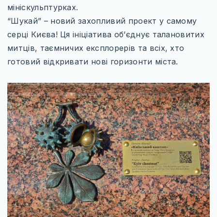
ІТАЛІЯ
мініскульптурках.
“Шукай” – новий захопливий проект у самому
ПІВНІЧНА ЄВРОПА
серці Києва! Ця ініціатива об’єднує талановитих
ВЕЛИКА БРИТАНІЯ
митців, таємничих експлорерів та всіх, хто
ФІНЛЯНДІЯ
готовий відкривати нові горизонти міста.
ШВЕЦІЯ
СХІДНА ЄВРОПА
БОЛГАРІЯ
ПОЛЬЩА
РУМУНІЯ
СЛОВАЧЧИНА
УГОРЩИНА