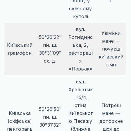
воріт, у
о
скляному
куполі
вул.
Увімкни
50°26′22″
Рогнідинс
мене —
Київський
пн. ш.
ька, 2,
почуєш
грамофон
30°31′09″
рестораці
київський
сх. д.
я
гімн
«Первак»
вул.
Хрещатик
, 15/4,
стіна
Потреш
50°26′50″
Київська
Київськог
мене —
пн. ш.
(скіфська)
о Пасажу
доторкне
30°31′32″
пектораль
(ближче
шся до