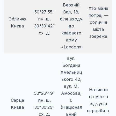
Верхній
Хто мене
50°27′55″
Вал, 18,
потре, —
Обличчя
пн. ш.
біля входу
обличчя
Києва
30°30′42″
до
міста
сх. д.
кавового
збереже
дому
«London»
вул.
Богдана
Хмельниц
ького 42;
вул. М.
Натисни
50°26′49″
Амосова,
на мене і
Серце
пн. ш.
6
відчуєш
Києва
30°30′29″
(Націонал
серцебитт
сх. д.
ьний