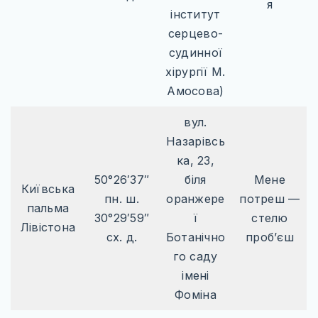
я
інститут
серцево-
судинної
хірургії М.
Амосова)
вул.
Назарівсь
ка, 23,
50°26′37″
біля
Мене
Київська
пн. ш.
оранжере
потреш —
пальма
30°29′59″
ї
стелю
Лівістона
сх. д.
Ботанічно
проб’єш
го саду
імені
Фоміна