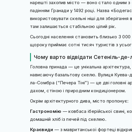
нарешті захопив місто — воно стало одним з
падінням Гранади у 1492 році. Назва «Бодегас
використовувати скельні ніші для зберігання
там залишається стабільною цілий рік.
Сьогодні населення становить близько 3 000 ж
щороку приймає сотні тисяч туристів з усьог
Чому варто відвідати Сетеніль-де-
Головна принада — це унікальна архітектура, 
нависаючу базальтову скелю. Вулиця Куева-
ла-Сомбра (“Печера Тіні”) — це дві головні а
дахом, стіною і природним кондиціонером.
Окрім архітектурного дива, місто пропонує:
Гастрономію
— ковбаса іберійської свині, к
домашній хліб із печей під скелею.
Краєвиди
— з мавританської фортеці відкрив