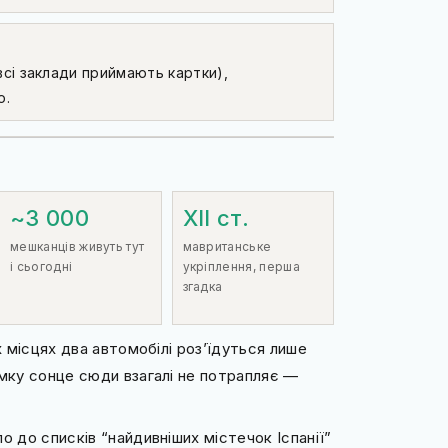
е всі заклади приймають картки),
ю.
~3 000
XII ст.
мешканців живуть тут
мавританське
і сьогодні
укріплення, перша
згадка
х місцях два автомобілі роз’їдуться лише
имку сонце сюди взагалі не потрапляє —
о до списків “найдивніших містечок Іспанії”