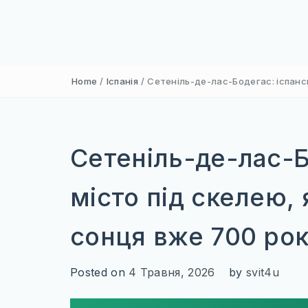
Home
/
Іспанія
/
Сетеніль-де-лас-Бодегас: іспансь
Сетеніль-де-лас-Б
місто під скелею, 
сонця вже 700 рок
Posted on
4 Травня, 2026
by
svit4u