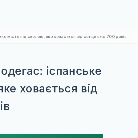
ке місто під скелею, яке ховається від сонця вже 700 років
одегас: іспанське
яке ховається від
ів