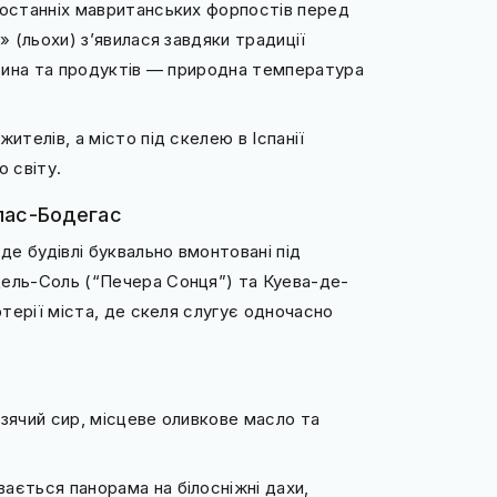
 останніх мавританських форпостів перед
» (льохи) з’явилася завдяки традиції
 вина та продуктів — природна температура
ителів, а місто під скелею в Іспанії
о світу.
лас-Бодегас
де будівлі буквально вмонтовані під
дель-Соль (“Печера Сонця”) та Куева-де-
ртерії міста, де скеля слугує одночасно
озячий сир, місцеве оливкове масло та
ається панорама на білосніжні дахи,