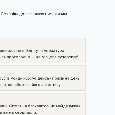
, Сетеніль досі залишається живим
сень–жовтень. Влітку температура
ься прохолодно — це місцева суперсила!
бус із Ронди курсує декілька разів на день
пне, що зберігає його автентику.
Зупиняйтеся на безкоштовних майданчиках
ви вже в серці міста.