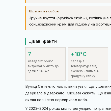
Що взяти з собою
Зручне взуття (бруківка скрізь!), готівка (н
сонцезахисний крем для підйому на фортец
Цікаві факти
7
+18°C
невдалих облог
середня
витримало місто до
температура під
здачі в 1484 р.
скелею навіть в 40-
градусну спеку
Вулиці Сетенілю настільки вузькі, що у деяки
дзеркало в дзеркало. Місцеві кажуть, що вз
скеля повністю перекриває небо.
У 2023–2024 роках місто регулярно потраплял