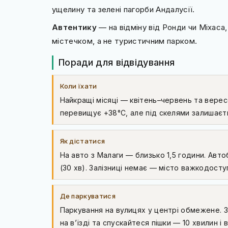
ущелину та зелені пагорби Андалусії.
Автентику
— на відміну від Ронди чи Міхаса
містечком, а не туристичним парком.
Поради для відвідування
Коли їхати
Найкращі місяці — квітень–червень та вере
перевищує +38°C, але під скелями залишаєт
Як дістатися
На авто з Малаги — близько 1,5 години. Авто
(30 хв). Залізниці немає — місто важкодосту
Де паркуватися
Паркування на вулицях у центрі обмежене. 
на в’їзді та спускайтеся пішки — 10 хвилин і 