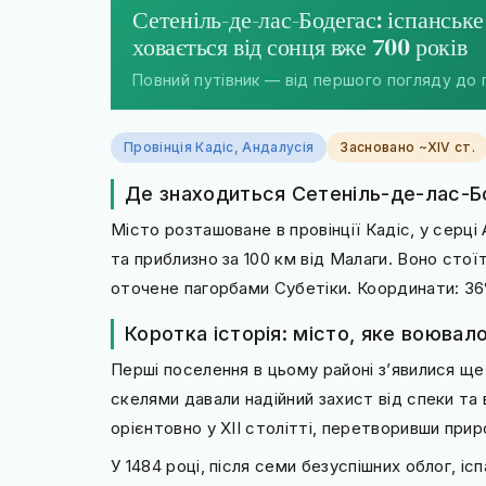
Сетеніль-де-лас-Бодегас: іспанське
ховається від сонця вже 700 років
Повний путівник — від першого погляду до
Провінція Кадіс, Андалусія
Засновано ~XIV ст.
Де знаходиться Сетеніль-де-лас-Б
Місто розташоване в провінції Кадіс, у серці А
та приблизно за 100 км від Малаги. Воно стої
оточене пагорбами Субетіки. Координати: 36°51′
Коротка історія: місто, яке воюва
Перші поселення в цьому районі з’явилися щ
скелями давали надійний захист від спеки та 
орієнтовно у XII столітті, перетворивши приро
У 1484 році, після семи безуспішних облог, і