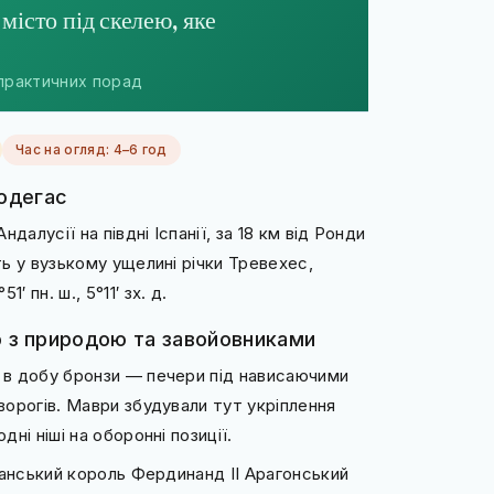
 місто під скелею, яке
 практичних порад
Час на огляд: 4–6 год
одегас
ндалусії на півдні Іспанії, за 18 км від Ронди
ть у вузькому ущелині річки Тревехес,
 пн. ш., 5°11′ зх. д.
ло з природою та завойовниками
е в добу бронзи — печери під нависаючими
ворогів. Маври збудували тут укріплення
дні ніші на оборонні позиції.
спанський король Фердинанд II Арагонський