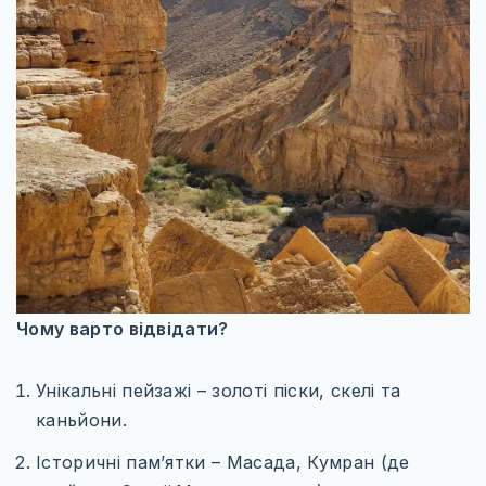
УКРАЇНА
ЧЕХІЯ
АЗІЯ
ГРУЗІЯ
ЄМЕН
ІЗРАЇЛЬ
ІНДІЯ
КАМБОДЖА
Чому варто відвідати?
КІПР
Унікальні пейзажі – золоті піски, скелі та
МАЛАЙЗІЯ
каньйони.
ОБ’ЄДНАНІ АРАБСЬКІ ЕМІРАТИ
Історичні пам’ятки – Масада, Кумран (де