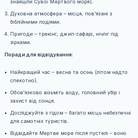
знайшли Сувої Мертвого моря).
ТУРЕЧЧИНА
Духовна атмосфера – місця, пов’язані з
САУДІВСЬКА АРАВІЯ
біблійними подіями.
ПІВНІЧНА АМЕРИКА
Пригоди – трекінг, джип-сафарі, нічліг під
МЕКСИКА
зірками.
США
Поради для відвідування:
КАНАДА
Найкращий час – весна та осінь (літом надто
ПІВДЕННА АМЕРИКА
спекотно).
БРАЗИЛІЯ
Обов’язково візьміть воду, головний убір і
захист від сонця.
Досліджуйте з гідом – багато місць небезпечні
для самотніх туристів.
WILD AMERICA: 63 ПАРКИ СВОБОДИ
Відвідайте Мертве море після пустелі – воно