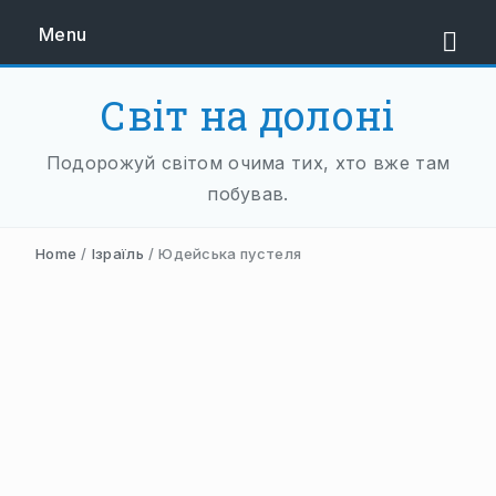
Menu
Світ на долоні
ЄВРОПА
Подорожуй світом очима тих, хто вже там
ЗАХІДНА ЄВРОПА
побував.
АВСТРІЯ
Home
/
Ізраїль
/
Юдейська пустеля
НІДЕРЛАНДИ
НІМЕЧЧИНА
ФРАНЦІЯ
ШВЕЙЦАРІЯ
ПІВДЕННА ЄВРОПА
БАЛКАНИ