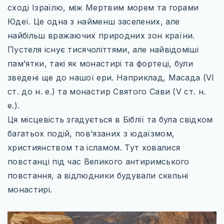
ІТАЛІЯ
сході Ізраїлю, між Мертвим морем та горами
Юдеї. Це одна з найменш заселених, але
ПІВНІЧНА ЄВРОПА
найбільш вражаючих природних зон країни.
ВЕЛИКА БРИТАНІЯ
Пустеля існує тисячоліттями, але найвідоміші
ФІНЛЯНДІЯ
пам’ятки, такі як монастирі та фортеці, були
зведені ще до нашої ери. Наприклад, Масада (VI
ШВЕЦІЯ
ст. до н. е.) та монастир Святого Сави (V ст. н.
СХІДНА ЄВРОПА
е.).
Ця місцевість згадується в Біблії та була свідком
БОЛГАРІЯ
багатьох подій, пов’язаних з юдаїзмом,
ПОЛЬЩА
християнством та ісламом. Тут ховалися
повстанці під час Великого антиримського
РУМУНІЯ
повстання, а відлюдники будували скельні
СЛОВАЧЧИНА
монастирі.
УГОРЩИНА