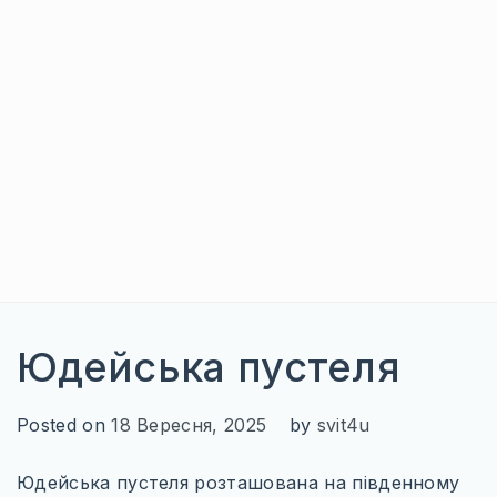
БОСНІЯ І ГЕРЦЕГОВИНА
ГРЕЦІЯ
СЕРБІЯ
СЛОВЕНІЯ
ХОРВАТІЯ
ЧОРНОГОРІЯ
ІБЕРІЙСЬКИЙ ПІВОСТРІВ
Юдейська пустеля
ІСПАНІЯ
ПОРТУГАЛІЯ
Posted on
18 Вересня, 2025
by
svit4u
ІТАЛІЙСЬКИЙ ПІВОСТРІВ
Юдейська пустеля розташована на південному