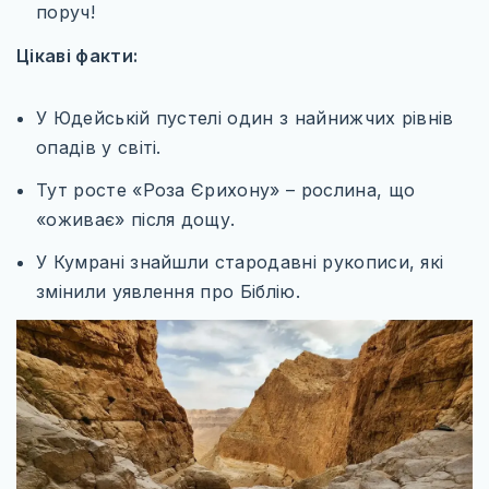
поруч!
ЄВРОПЕЙСЬКІ ТЕРМАЛЬНІ СНИ
Цікаві факти:
ВІДКРИЙ ПОЛЬЩУ ПО-НОВОМУ
КНИГА ЯК КАРТА
У Юдейській пустелі один з найнижчих рівнів
МІСТА, ЩО ЗАСНУЛИ, АЛЕ НЕ ЗНИКЛИ
опадів у світі.
Тут росте «Роза Єрихону» – рослина, що
НЕЗВІДАНА УКРАЇНА
«оживає» після дощу.
РІЗДВЯНІ ЧАРИ ЄВРОПИ
У Кумрані знайшли стародавні рукописи, які
ХРАМИ ДХАРМИ
змінили уявлення про Біблію.
ТРАНСПОРТ
ПРОЖИВАННЯ
СОФТ ДЛЯ ТУРИСТА