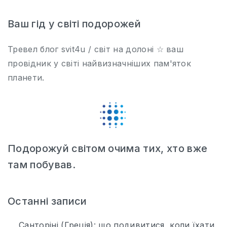
Ваш гід у світі подорожей
Тревел блог svit4u / світ на долоні ☆ ваш
провідник у світі найвизначніших пам'яток
планети.
Подорожуй світом очима тих, хто вже
там побував.
Останні записи
Санторіні (Греція): що подивитися, коли їхати,