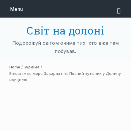
Menu
Світ на долоні
ЄВРОПА
Подорожуй світом очима тих, хто вже там
ЗАХІДНА ЄВРОПА
побував.
АВСТРІЯ
Home
/
Україна
/
НІДЕРЛАНДИ
Білосніжне море Закарпаття: Повний путівник у Долину
нарцисів
НІМЕЧЧИНА
ФРАНЦІЯ
ШВЕЙЦАРІЯ
ПІВДЕННА ЄВРОПА
БАЛКАНИ