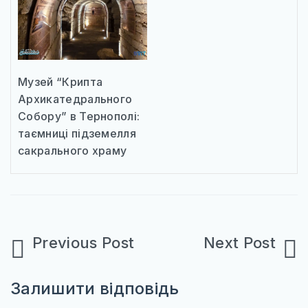
Музей “Крипта
Архикатедрального
Собору” в Тернополі:
таємниці підземелля
сакрального храму
Навігація
записів
Залишити відповідь