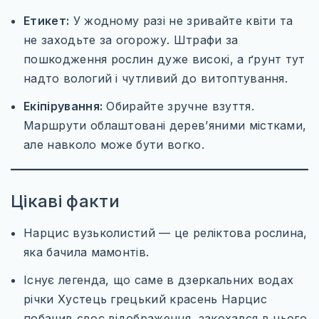
Етикет:
У жодному разі не зривайте квіти та
не заходьте за огорожу. Штрафи за
пошкодження рослин дуже високі, а ґрунт тут
надто вологий і чутливий до витоптування.
Екіпірування:
Обирайте зручне взуття.
Маршрути облаштовані дерев’яними містками,
але навколо може бути вогко.
Цікаві факти
Нарцис вузьколистий — це реліктова рослина,
яка бачила мамонтів.
Існує легенда, що саме в дзеркальних водах
річки Хустець грецький красень Нарцис
побачив своє відображення, закохався в нього