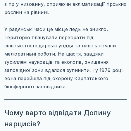
ЄВРОПЕЙСЬКІ ТЕРМАЛЬНІ СНИ
з гір у низовину, сприяючи акліматизації гірських
рослин на рівнині.
ВІДКРИЙ ПОЛЬЩУ ПО-НОВОМУ
КНИГА ЯК КАРТА
У радянські часи це місце ледь не зникло.
Територію планували переорати під
МІСТА, ЩО ЗАСНУЛИ, АЛЕ НЕ ЗНИКЛИ
сільськогосподарські угіддя та навіть почали
НЕЗВІДАНА УКРАЇНА
меліоративні роботи. На щастя, завдяки
зусиллям науковців та екологів, знищення
РІЗДВЯНІ ЧАРИ ЄВРОПИ
заповідної зони вдалося зупинити, і у 1979 році
ХРАМИ ДХАРМИ
вона перейшла під охорону Карпатського
біосферного заповідника.
ТРАНСПОРТ
ПРОЖИВАННЯ
Чому варто відвідати Долину
нарцисів?
СОФТ ДЛЯ ТУРИСТА