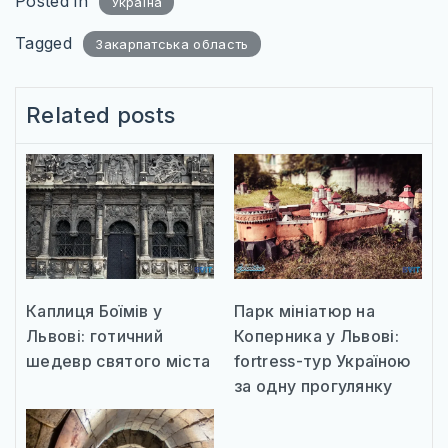
Posted in
Україна
Tagged
Закарпатська область
Related posts
Каплиця Боїмів у
Парк мініатюр на
Львові: готичний
Коперника у Львові:
шедевр святого міста
fortress-тур Україною
за одну прогулянку