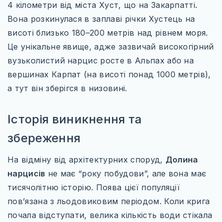
ТУРЕЧЧИНА
4 кілометри від міста Хуст, що на Закарпатті.
Вона розкинулася в заплаві річки Хустець на
САУДІВСЬКА АРАВІЯ
висоті близько 180–200 метрів над рівнем моря.
ПІВНІЧНА АМЕРИКА
Це унікальне явище, адже зазвичай високогірний
вузьколистий нарцис росте в Альпах або на
МЕКСИКА
вершинах Карпат (на висоті понад 1000 метрів),
США
а тут він зберігся в низовині.
КАНАДА
Історія виникнення та
ПІВДЕННА АМЕРИКА
збереження
БРАЗИЛІЯ
На відміну від архітектурних споруд,
Долина
нарцисів
не має “року побудови”, але вона має
тисячолітню історію. Поява цієї популяції
пов’язана з льодовиковим періодом. Коли крига
WILD AMERICA: 63 ПАРКИ СВОБОДИ
почала відступати, велика кількість води стікала