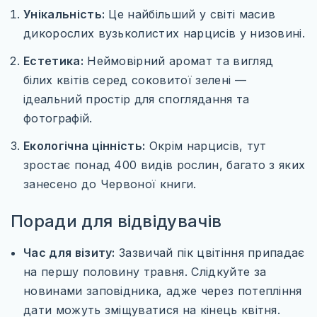
КАРТИ
Унікальність:
Це найбільший у світі масив
дикорослих вузьколистих нарцисів у низовині.
ПРОЖИВАННЯ
Естетика:
Неймовірний аромат та вигляд
ПУТІВНИКИ
білих квітів серед соковитої зелені —
ТРАНСПОРТ_
ідеальний простір для споглядання та
фотографій.
Екологічна цінність:
Окрім нарцисів, тут
зростає понад 400 видів рослин, багато з яких
занесено до Червоної книги.
Поради для відвідувачів
Час для візиту:
Зазвичай пік цвітіння припадає
на першу половину травня. Слідкуйте за
новинами заповідника, адже через потепління
дати можуть зміщуватися на кінець квітня.