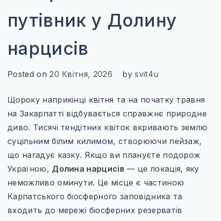
ІТАЛІЯ
путівник у Долину
ПІВНІЧНА ЄВРОПА
ВЕЛИКА БРИТАНІЯ
нарцисів
ФІНЛЯНДІЯ
Posted on
20 Квітня, 2026
by
svit4u
ШВЕЦІЯ
Щороку наприкінці квітня та на початку травня
СХІДНА ЄВРОПА
на Закарпатті відбувається справжнє природне
БОЛГАРІЯ
диво. Тисячі тендітних квіток вкривають землю
суцільним білим килимом, створюючи пейзаж,
ПОЛЬЩА
що нагадує казку. Якщо ви плануєте подорож
РУМУНІЯ
Україною,
Долина нарцисів
— це локація, яку
неможливо оминути. Це місце є частиною
СЛОВАЧЧИНА
Карпатського біосферного заповідника та
УГОРЩИНА
входить до мережі біосферних резерватів