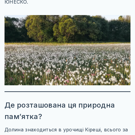
УКРАЇНА
ЮНЕСКО.
ЧЕХІЯ
АЗІЯ
ГРУЗІЯ
ЄМЕН
ІЗРАЇЛЬ
ІНДІЯ
КАМБОДЖА
КІПР
Де розташована ця природна
МАЛАЙЗІЯ
пам’ятка?
ОБ’ЄДНАНІ АРАБСЬКІ ЕМІРАТИ
Долина знаходиться в урочищі Кіреші, всього за