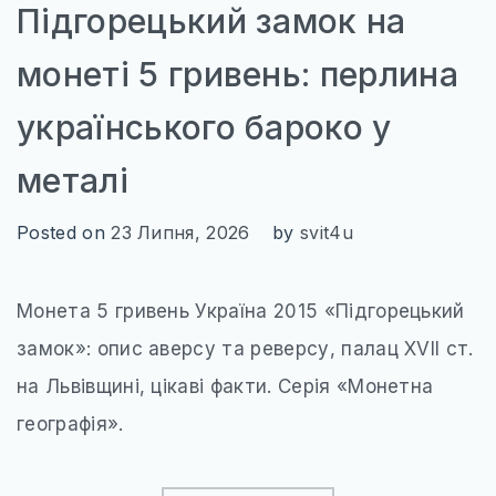
УКРАЇНА
Підгорецький замок на
ЧЕХІЯ
монеті 5 гривень: перлина
АЗІЯ
українського бароко у
ГРУЗІЯ
металі
ЄМЕН
ІЗРАЇЛЬ
Posted on
23 Липня, 2026
by
svit4u
ІНДІЯ
Монета 5 гривень Україна 2015 «Підгорецький
КАМБОДЖА
замок»: опис аверсу та реверсу, палац XVII ст.
КІПР
на Львівщині, цікаві факти. Серія «Монетна
МАЛАЙЗІЯ
географія».
ОБ’ЄДНАНІ АРАБСЬКІ ЕМІРАТИ