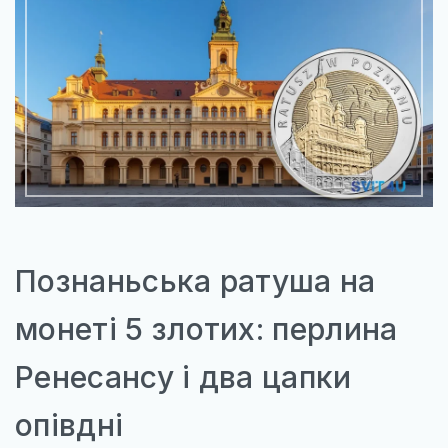
Познаньська ратуша на
монеті 5 злотих: перлина
Ренесансу і два цапки
опівдні