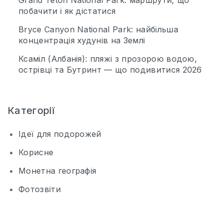
Grand Teton National Park: маршрути, що
побачити і як дістатися
Bryce Canyon National Park: найбільша
концентрація худунів на Землі
Ксаміл (Албанія): пляжі з прозорою водою,
острівці та Бутринт — що подивитися 2026
Категорії
Ідеї для подорожей
Корисне
Монетна географія
Фотозвіти