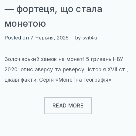
ЄВРОПЕЙСЬКІ ТЕРМАЛЬНІ СНИ
— фортеця, що стала
ВІДКРИЙ ПОЛЬЩУ ПО-НОВОМУ
монетою
КНИГА ЯК КАРТА
Posted on
7 Червня, 2026
by
svit4u
МІСТА, ЩО ЗАСНУЛИ, АЛЕ НЕ ЗНИКЛИ
НЕЗВІДАНА УКРАЇНА
Золочівський замок на монеті 5 гривень НБУ
РІЗДВЯНІ ЧАРИ ЄВРОПИ
2020: опис аверсу та реверсу, історія XVII ст.,
ХРАМИ ДХАРМИ
цікаві факти. Серія «Монетна географія».
ТРАНСПОРТ
READ MORE
ПРОЖИВАННЯ
СОФТ ДЛЯ ТУРИСТА