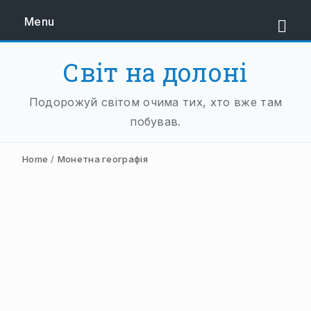
Menu
Світ на долоні
ЄВРОПА
Подорожуй світом очима тих, хто вже там
ЗАХІДНА ЄВРОПА
побував.
АВСТРІЯ
Home
/
Монетна географія
НІДЕРЛАНДИ
НІМЕЧЧИНА
ФРАНЦІЯ
ШВЕЙЦАРІЯ
ПІВДЕННА ЄВРОПА
БАЛКАНИ