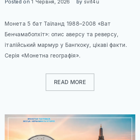
Posted on
1 Червня, 2026
by
svit4u
Монета 5 бат Таїланд 1988–2008 «Ват
Бенчамабопхіт»: опис аверсу та реверсу,
італійський мармур у Бангкоку, цікаві факти.
Серія «Монетна географія».
READ MORE