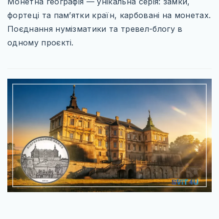
ІТАЛІЯ
Монетна географія — унікальна серія: замки,
фортеці та пам’ятки країн, карбовані на монетах.
ПІВНІЧНА ЄВРОПА
Поєднання нумізматики та тревел-блогу в
ВЕЛИКА БРИТАНІЯ
одному проєкті.
ФІНЛЯНДІЯ
ШВЕЦІЯ
СХІДНА ЄВРОПА
БОЛГАРІЯ
ПОЛЬЩА
РУМУНІЯ
СЛОВАЧЧИНА
УГОРЩИНА