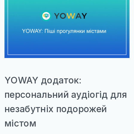
ІТАЛІЯ
ПІВНІЧНА ЄВРОПА
ВЕЛИКА БРИТАНІЯ
ФІНЛЯНДІЯ
ШВЕЦІЯ
СХІДНА ЄВРОПА
БОЛГАРІЯ
YOWAY додаток:
ПОЛЬЩА
персональний аудіогід для
РУМУНІЯ
незабутніх подорожей
СЛОВАЧЧИНА
містом
УГОРЩИНА