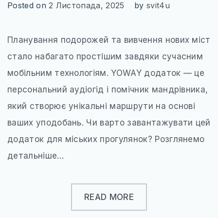
УКРАЇНА
Posted on
2 Листопада, 2025
by
svit4u
ЧЕХІЯ
Планування подорожей та вивчення нових міст
АЗІЯ
стало набагато простішим завдяки сучасним
ГРУЗІЯ
мобільним технологіям. YOWAY додаток — це
ЄМЕН
персональний аудіогід і помічник мандрівника,
ІЗРАЇЛЬ
який створює унікальні маршрути на основі
ІНДІЯ
ваших уподобань. Чи варто завантажувати цей
додаток для міських прогулянок? Розглянемо
КАМБОДЖА
детальніше…
КІПР
МАЛАЙЗІЯ
READ MORE
ОБ’ЄДНАНІ АРАБСЬКІ ЕМІРАТИ