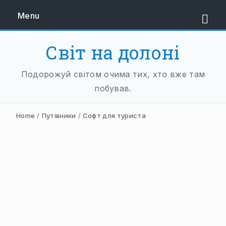
Menu
Світ на долоні
ЄВРОПА
Подорожуй світом очима тих, хто вже там
ЗАХІДНА ЄВРОПА
побував.
АВСТРІЯ
Home
/
Путівники
/
Софт для туриста
НІДЕРЛАНДИ
НІМЕЧЧИНА
ФРАНЦІЯ
ШВЕЙЦАРІЯ
ПІВДЕННА ЄВРОПА
БАЛКАНИ