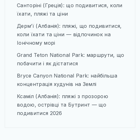
КАРТИ
Санторіні (Греція): що подивитися, коли
їхати, пляжі та ціни
ПРОЖИВАННЯ
Дерм’ї (Албанія): пляжі, що подивитися,
ПУТІВНИКИ
коли їхати та ціни — відпочинок на
ТРАНСПОРТ_
Іонічному морі
Grand Teton National Park: маршрути, що
побачити і як дістатися
Bryce Canyon National Park: найбільша
концентрація худунів на Землі
Ксаміл (Албанія): пляжі з прозорою
водою, острівці та Бутринт — що
подивитися 2026