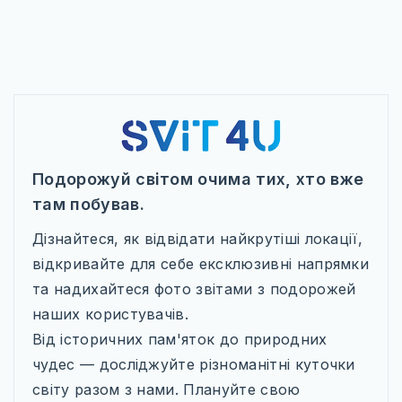
ТУРЕЧЧИНА
САУДІВСЬКА АРАВІЯ
ПІВНІЧНА АМЕРИКА
МЕКСИКА
США
Подорожуй світом очима тих, хто вже
КАНАДА
там побував.
ПІВДЕННА АМЕРИКА
Дізнайтеся, як відвідати найкрутіші локації,
відкривайте для себе ексклюзивні напрямки
БРАЗИЛІЯ
та надихайтеся фото звітами з подорожей
наших користувачів.
Від історичних пам'яток до природних
чудес — досліджуйте різноманітні куточки
WILD AMERICA: 63 ПАРКИ СВОБОДИ
світу разом з нами. Плануйте свою