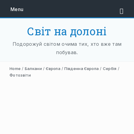
Menu
Світ на долоні
ЄВРОПА
Подорожуй світом очима тих, хто вже там
ЗАХІДНА ЄВРОПА
побував.
АВСТРІЯ
Home
/
Балкани
/
Європа
/
Південна Європа
/
Сербія
/
НІДЕРЛАНДИ
Фотозвіти
НІМЕЧЧИНА
ФРАНЦІЯ
ШВЕЙЦАРІЯ
ПІВДЕННА ЄВРОПА
БАЛКАНИ