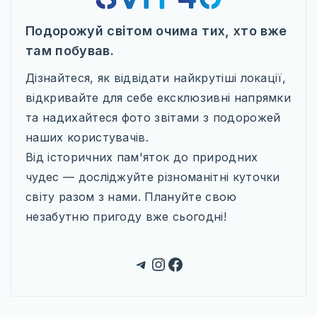
ТУРЕЧЧИНА
Подорожуй світом очима тих, хто вже
САУДІВСЬКА АРАВІЯ
там побував.
ПІВНІЧНА АМЕРИКА
Дізнайтеся, як відвідати найкрутіші локації,
МЕКСИКА
відкривайте для себе ексклюзивні напрямки
та надихайтеся фото звітами з подорожей
США
наших користувачів.
КАНАДА
Від історичних пам'яток до природних
чудес — досліджуйте різноманітні куточки
ПІВДЕННА АМЕРИКА
світу разом з нами. Плануйте свою
БРАЗИЛІЯ
незабутню пригоду вже сьогодні!
Telegram
Instagram
Facebook
WILD AMERICA: 63 ПАРКИ СВОБОДИ