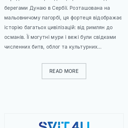
УКРАЇНА
берегами Дунаю в Сербії. Розташована на
ЧЕХІЯ
мальовничому пагорбі, ця фортеця відображає
АЗІЯ
історію багатьох цивілізацій: від римлян до
ГРУЗІЯ
османів. Її могутні мури і вежі були свідками
численних битв, облог та культурних…
ЄМЕН
ІЗРАЇЛЬ
READ MORE
ІНДІЯ
КАМБОДЖА
КІПР
МАЛАЙЗІЯ
ОБ’ЄДНАНІ АРАБСЬКІ ЕМІРАТИ