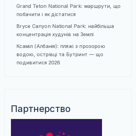
КАРТИ
Grand Teton National Park: маршрути, що
побачити і як дістатися
ПРОЖИВАННЯ
Bryce Canyon National Park: найбільша
ПУТІВНИКИ
концентрація худунів на Землі
ТРАНСПОРТ_
Ксаміл (Албанія): пляжі з прозорою
водою, острівці та Бутринт — що
подивитися 2026
Партнерство