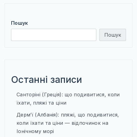
ЄВРОПЕЙСЬКІ ТЕРМАЛЬНІ СНИ
ВІДКРИЙ ПОЛЬЩУ ПО-НОВОМУ
Пошук
КНИГА ЯК КАРТА
Пошук
МІСТА, ЩО ЗАСНУЛИ, АЛЕ НЕ ЗНИКЛИ
НЕЗВІДАНА УКРАЇНА
РІЗДВЯНІ ЧАРИ ЄВРОПИ
Останні записи
ХРАМИ ДХАРМИ
Санторіні (Греція): що подивитися, коли
їхати, пляжі та ціни
ТРАНСПОРТ
Дерм’ї (Албанія): пляжі, що подивитися,
ПРОЖИВАННЯ
коли їхати та ціни — відпочинок на
СОФТ ДЛЯ ТУРИСТА
Іонічному морі