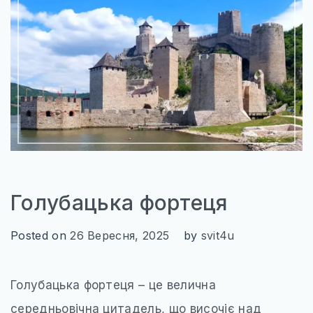
ІТАЛІЯ
ПІВНІЧНА ЄВРОПА
ВЕЛИКА БРИТАНІЯ
ФІНЛЯНДІЯ
ШВЕЦІЯ
СХІДНА ЄВРОПА
БОЛГАРІЯ
Голубацька фортеця
ПОЛЬЩА
РУМУНІЯ
Posted on
26 Вересня, 2025
by
svit4u
СЛОВАЧЧИНА
Голубацька фортеця – це велична
УГОРЩИНА
середньовічна цитадель, що височіє над