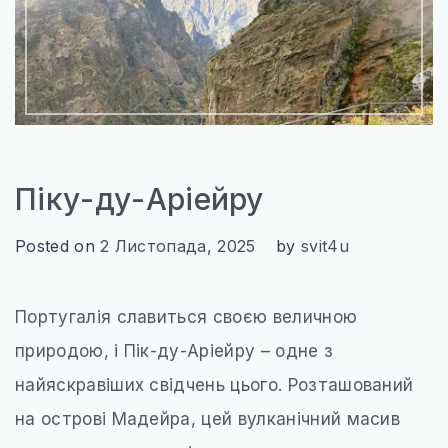
КАРТИ
ПРОЖИВАННЯ
ПУТІВНИКИ
ТРАНСПОРТ_
Піку-ду-Аріейру
Posted on
2 Листопада, 2025
by
svit4u
Португалія славиться своєю величною
природою, і Пік-ду-Аріейру – одне з
найяскравіших свідчень цього. Розташований
на острові Мадейра, цей вулканічний масив