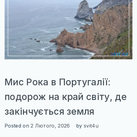
ІТАЛІЯ
ПІВНІЧНА ЄВРОПА
ВЕЛИКА БРИТАНІЯ
ФІНЛЯНДІЯ
ШВЕЦІЯ
СХІДНА ЄВРОПА
БОЛГАРІЯ
Мис Рока в Португалії:
ПОЛЬЩА
подорож на край світу, де
РУМУНІЯ
закінчується земля
СЛОВАЧЧИНА
Posted on
2 Лютого, 2026
by
svit4u
УГОРЩИНА