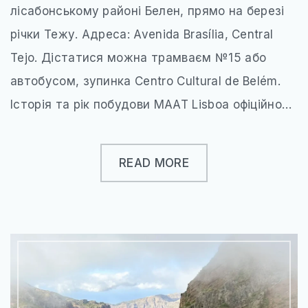
ЄВРОПЕЙСЬКІ ТЕРМАЛЬНІ СНИ
лісабонському районі Белен, прямо на березі
річки Тежу. Адреса: Avenida Brasília, Central
ВІДКРИЙ ПОЛЬЩУ ПО-НОВОМУ
Tejo. Дістатися можна трамваєм №15 або
КНИГА ЯК КАРТА
автобусом, зупинка Centro Cultural de Belém.
МІСТА, ЩО ЗАСНУЛИ, АЛЕ НЕ ЗНИКЛИ
Історія та рік побудови MAAT Lisboa офіційно…
НЕЗВІДАНА УКРАЇНА
РІЗДВЯНІ ЧАРИ ЄВРОПИ
READ MORE
ХРАМИ ДХАРМИ
ТРАНСПОРТ
ПРОЖИВАННЯ
СОФТ ДЛЯ ТУРИСТА