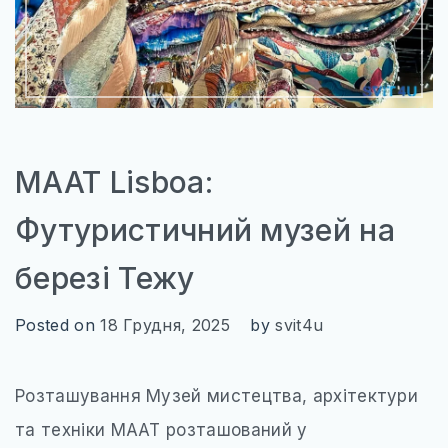
ТУРЕЧЧИНА
САУДІВСЬКА АРАВІЯ
ПІВНІЧНА АМЕРИКА
МЕКСИКА
США
MAAT Lisboa:
КАНАДА
Футуристичний музей на
ПІВДЕННА АМЕРИКА
березі Тежу
БРАЗИЛІЯ
Posted on
18 Грудня, 2025
by
svit4u
Розташування Музей мистецтва, архітектури
WILD AMERICA: 63 ПАРКИ СВОБОДИ
та техніки MAAT розташований у