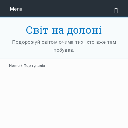
Menu
Світ на долоні
ЄВРОПА
Подорожуй світом очима тих, хто вже там
ЗАХІДНА ЄВРОПА
побував.
АВСТРІЯ
Home
/
Португалія
НІДЕРЛАНДИ
НІМЕЧЧИНА
ФРАНЦІЯ
ШВЕЙЦАРІЯ
ПІВДЕННА ЄВРОПА
БАЛКАНИ