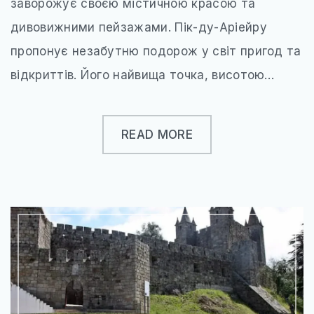
заворожує своєю містичною красою та
дивовижними пейзажами. Пік-ду-Аріейру
пропонує незабутню подорож у світ пригод та
відкриттів. Його найвища точка, висотою…
READ MORE