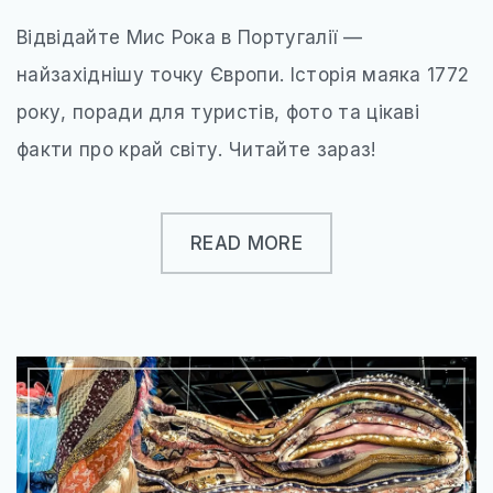
УКРАЇНА
Відвідайте Мис Рока в Португалії —
ЧЕХІЯ
найзахіднішу точку Європи. Історія маяка 1772
АЗІЯ
року, поради для туристів, фото та цікаві
ГРУЗІЯ
факти про край світу. Читайте зараз!
ЄМЕН
ІЗРАЇЛЬ
READ MORE
ІНДІЯ
КАМБОДЖА
КІПР
МАЛАЙЗІЯ
ОБ’ЄДНАНІ АРАБСЬКІ ЕМІРАТИ