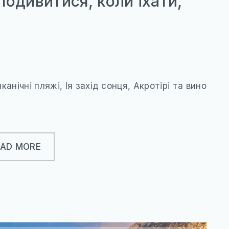
 подивитися, коли їхати,
канічні пляжі, Ія захід сонця, Акротірі та вино
EAD MORE