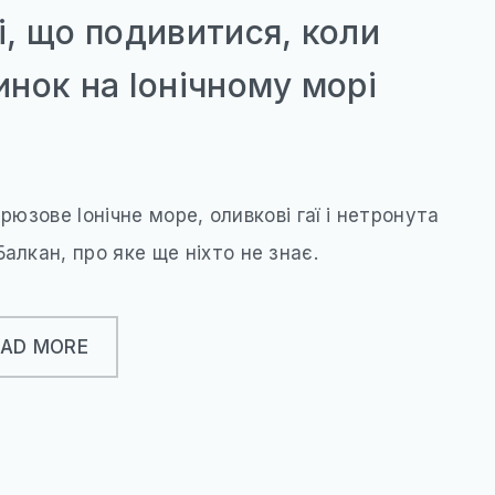
і, що подивитися, коли
инок на Іонічному морі
ірюзове Іонічне море, оливкові гаї і нетронута
алкан, про яке ще ніхто не знає.
EAD MORE