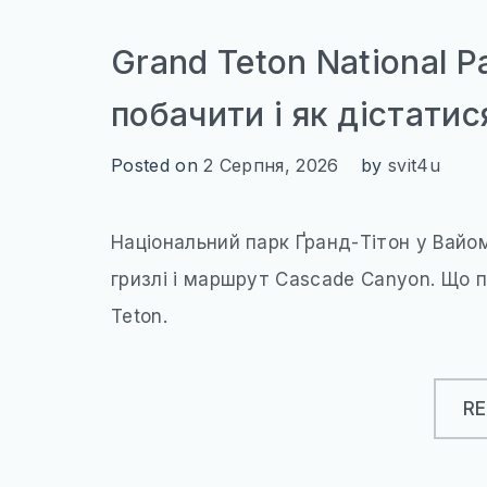
Grand Teton National 
побачити і як дістатис
Posted on
2 Серпня, 2026
by
svit4u
Національний парк Ґранд-Тітон у Вайом
гризлі і маршрут Cascade Canyon. Що п
Teton.
R