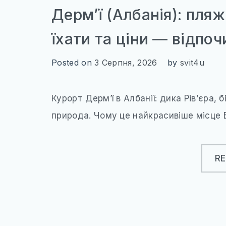
Дерм’ї (Албанія): пляж
їхати та ціни — відпоч
Posted on
3 Серпня, 2026
by
svit4u
Курорт Дерм’ї в Албанії: дика Рів’єра, б
природа. Чому це найкрасивіше місце Б
R