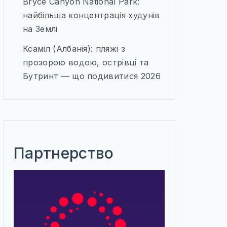
Bryce Canyon National Park:
найбільша концентрація худунів
на Землі
Ксаміл (Албанія): пляжі з
прозорою водою, острівці та
Бутринт — що подивитися 2026
Партнерство