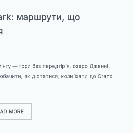
Park: маршрути, що
я
інгу — гори без передгір’я, озеро Дженні,
обачити, як дістатися, коли їхати до Grand
EAD MORE