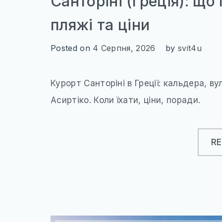
Санторіні (Греція): що
пляжі та ціни
Posted on
4 Серпня, 2026
by
svit4u
Курорт Санторіні в Греції: кальдера, вул
Асиртіко. Коли їхати, ціни, поради.
R