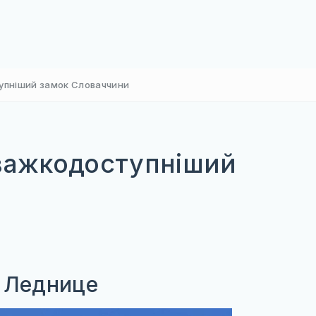
тупніший замок Словаччини
йважкодоступніший
и
к Леднице