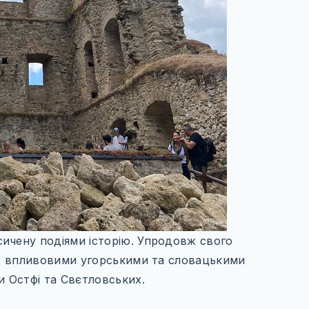
ичену подіями історію. Упродовж свого
між впливовими угорськими та словацькими
 Остфі та Свєтловських.