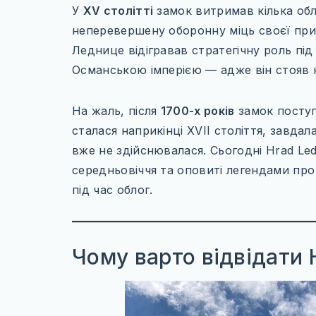
У
XV столітті
замок витримав кілька обл
неперевершену оборонну міць своєї приро
Леднице відігравав стратегічну роль під
Османською імперією — адже він стояв 
На жаль, після
1700-х років
замок поступ
сталася наприкінці XVII століття, завда
вже не здійснювалася. Сьогодні Hrad Le
середньовіччя та оповиті легендами про
під час облог.
Чому варто відвідати 