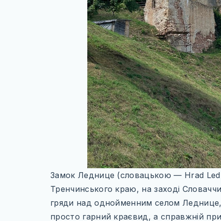
Замок Леднице (словацькою — Hrad Ledn
Тренчинського краю, на заході Словаччин
гряди над однойменним селом Леднице, 
просто гарний краєвид, а справжній пр