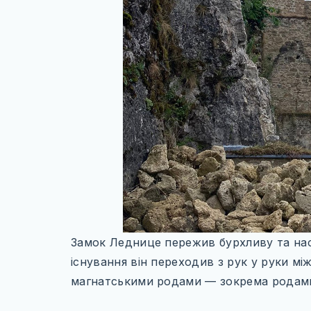
Замок Леднице пережив бурхливу та нас
існування він переходив з рук у руки 
магнатськими родами — зокрема родами