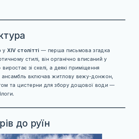
ектура
о у
XIV столітті
— перша письмова згадка
отичному стилі, він органічно вписаний у
 виростає зі скелі, а деякі приміщення
ий ансамбль включав житлову вежу-донжон,
том та цистерни для збору дощової води —
логи.
рів до руїн