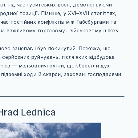
ог під час гуситських воєн, демонструючи
дної позиції. Пізніше, у XVI–XVII століттях,
 час постійних конфліктів між Габсбургами та
на важливому торговому і військовому шляху.
ово занепав і був покинутий. Пожежа, що
ла серйозних руйнувань, після яких відбудова
dnica — мальовничі руїни, що зберегли дух
 підземні ходи й скарби, заховані господарями
Hrad Lednica