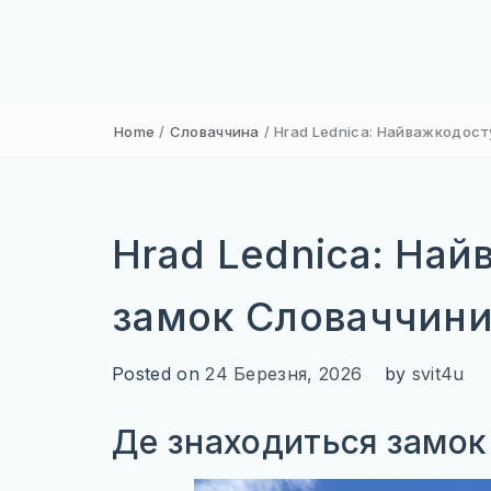
Home
/
Словаччина
/
Hrad Lednica: Найважкодос
Hrad Lednica: На
замок Словаччин
Posted on
24 Березня, 2026
by
svit4u
Де знаходиться замо