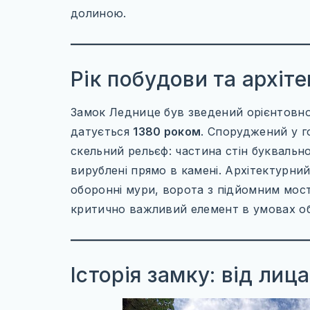
долиною.
Рік побудови та архіт
Замок Леднице був зведений орієнтовн
датується
1380 роком
. Споруджений у г
скельний рельєф: частина стін буквально
вирублені прямо в камені. Архітектурн
оборонні мури, ворота з підйомним мос
критично важливий елемент в умовах об
Історія замку: від лица