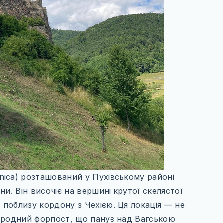
ica) розташований у Пухівському районі
и. Він височіє на вершині крутої скелястої
поблизу кордону з Чехією. Ця локація — не
иродний форпост, що панує над Вагською