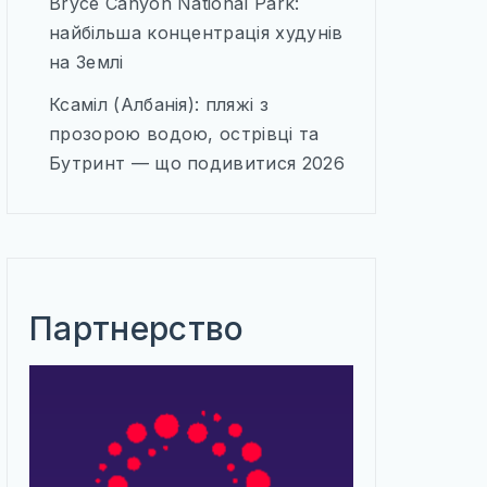
Bryce Canyon National Park:
найбільша концентрація худунів
на Землі
Ксаміл (Албанія): пляжі з
прозорою водою, острівці та
Бутринт — що подивитися 2026
Партнерство