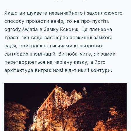
ІТАЛІЯ
ПІВНІЧНА ЄВРОПА
Якщо ви шукаєте незвичайного і захоплюючого
способу провести вечір, то не про-пустіть
ВЕЛИКА БРИТАНІЯ
ogrody światła в Замку Ксьонж. Це пленерна
ФІНЛЯНДІЯ
траса, яка веде вас через розкі-шні замкові
сади, прикрашені тисячами кольорових
ШВЕЦІЯ
світлових ілюмінацій. Ви поба-чите, як замок
СХІДНА ЄВРОПА
перетворюється на чарівну казку, а його
архітектура виграє нові від-тінки і контури.
БОЛГАРІЯ
ПОЛЬЩА
РУМУНІЯ
СЛОВАЧЧИНА
УГОРЩИНА