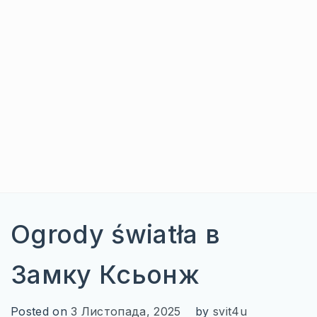
БОСНІЯ І ГЕРЦЕГОВИНА
ГРЕЦІЯ
СЕРБІЯ
СЛОВЕНІЯ
ХОРВАТІЯ
ЧОРНОГОРІЯ
ІБЕРІЙСЬКИЙ ПІВОСТРІВ
Ogrody światła в
ІСПАНІЯ
ПОРТУГАЛІЯ
Замку Ксьонж
ІТАЛІЙСЬКИЙ ПІВОСТРІВ
Posted on
3 Листопада, 2025
by
svit4u