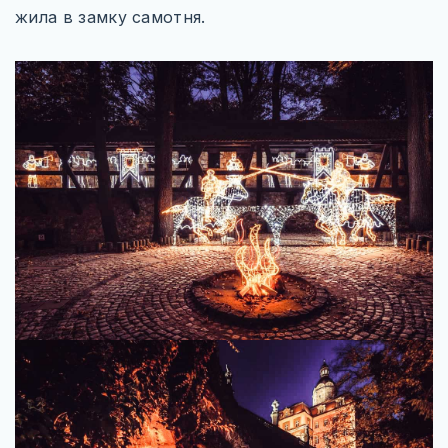
ТУРЕЧЧИНА
жила в замку самотня.
САУДІВСЬКА АРАВІЯ
ПІВНІЧНА АМЕРИКА
МЕКСИКА
США
КАНАДА
ПІВДЕННА АМЕРИКА
БРАЗИЛІЯ
WILD AMERICA: 63 ПАРКИ СВОБОДИ