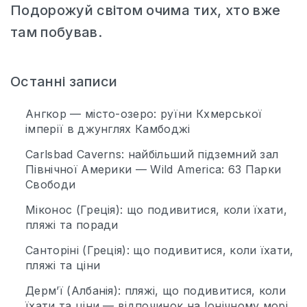
Подорожуй світом очима тих, хто вже
там побував.
Останні записи
Ангкор — місто-озеро: руїни Кхмерської
імперії в джунглях Камбоджі
Carlsbad Caverns: найбільший підземний зал
Північної Америки — Wild America: 63 Парки
Свободи
Міконос (Греція): що подивитися, коли їхати,
пляжі та поради
Санторіні (Греція): що подивитися, коли їхати,
пляжі та ціни
Дерм’ї (Албанія): пляжі, що подивитися, коли
їхати та ціни — відпочинок на Іонічному морі