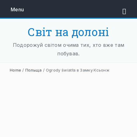
Menu
Світ на долоні
ЄВРОПА
Подорожуй світом очима тих, хто вже там
ЗАХІДНА ЄВРОПА
побував.
АВСТРІЯ
Home
/
Польща
/
Ogrody światła в Замку Ксьонж
НІДЕРЛАНДИ
НІМЕЧЧИНА
ФРАНЦІЯ
ШВЕЙЦАРІЯ
ПІВДЕННА ЄВРОПА
БАЛКАНИ