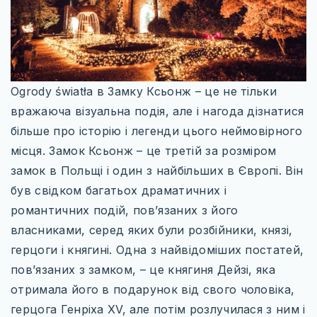
УКРАЇНА
ЧЕХІЯ
АЗІЯ
ГРУЗІЯ
Ogrody światła в Замку Ксьонж – це не тільки
вражаюча візуальна подія, але і нагода дізнатися
ЄМЕН
більше про історію і легенди цього неймовірного
ІЗРАЇЛЬ
місця. Замок Ксьонж – це третій за розміром
замок в Польщі і один з найбільших в Європі. Він
ІНДІЯ
був свідком багатьох драматичних і
КАМБОДЖА
романтичних подій, пов’язаних з його
власниками, серед яких були розбійники, князі,
КІПР
герцоги і княгині. Одна з найвідоміших постатей,
МАЛАЙЗІЯ
пов’язаних з замком, – це княгиня Дейзі, яка
отримала його в подарунок від свого чоловіка,
ОБ’ЄДНАНІ АРАБСЬКІ ЕМІРАТИ
герцога Генріха XV, але потім розлучилася з ним і