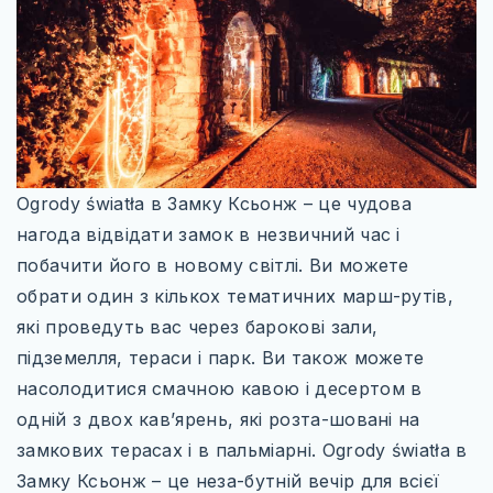
ЄВРОПЕЙСЬКІ ТЕРМАЛЬНІ СНИ
ВІДКРИЙ ПОЛЬЩУ ПО-НОВОМУ
КНИГА ЯК КАРТА
МІСТА, ЩО ЗАСНУЛИ, АЛЕ НЕ ЗНИКЛИ
НЕЗВІДАНА УКРАЇНА
Ogrody światła в Замку Ксьонж – це чудова
нагода відвідати замок в незвичний час і
РІЗДВЯНІ ЧАРИ ЄВРОПИ
побачити його в новому світлі. Ви можете
ХРАМИ ДХАРМИ
обрати один з кількох тематичних марш-рутів,
які проведуть вас через барокові зали,
підземелля, тераси і парк. Ви також можете
ТРАНСПОРТ
насолодитися смачною кавою і десертом в
ПРОЖИВАННЯ
одній з двох кав’ярень, які розта-шовані на
замкових терасах і в пальміарні. Ogrody światła в
СОФТ ДЛЯ ТУРИСТА
Замку Ксьонж – це неза-бутній вечір для всієї