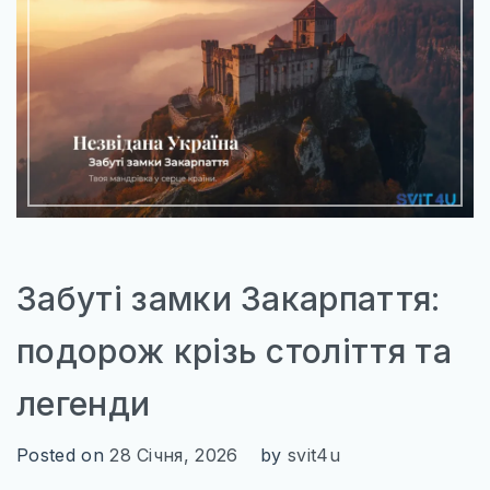
ТУРЕЧЧИНА
САУДІВСЬКА АРАВІЯ
ПІВНІЧНА АМЕРИКА
МЕКСИКА
США
КАНАДА
ПІВДЕННА АМЕРИКА
Забуті замки Закарпаття:
БРАЗИЛІЯ
подорож крізь століття та
легенди
Posted on
28 Січня, 2026
by
svit4u
WILD AMERICA: 63 ПАРКИ СВОБОДИ