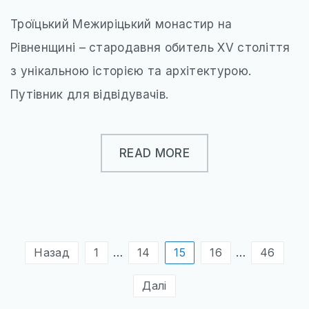
Троїцький Межиріцький монастир на
Рівненщині – стародавня обитель XV століття
з унікальною історією та архітектурою.
Путівник для відвідувачів.
READ MORE
Пагінація
Назад
1
…
14
15
16
…
46
записів
Далі