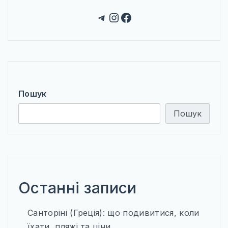
Telegram
Instagram
Facebook
Пошук
Пошук
Останні записи
Санторіні (Греція): що подивитися, коли
їхати, пляжі та ціни