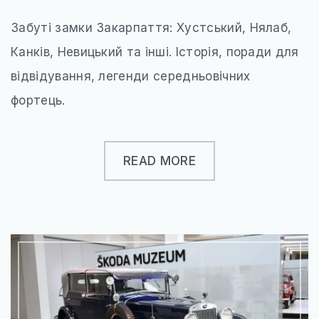
ЄВРОПЕЙСЬКІ ТЕРМАЛЬНІ СНИ
Забуті замки Закарпаття: Хустський, Нялаб,
ВІДКРИЙ ПОЛЬЩУ ПО-НОВОМУ
Канків, Невицький та інші. Історія, поради для
КНИГА ЯК КАРТА
відвідування, легенди середньовічних
МІСТА, ЩО ЗАСНУЛИ, АЛЕ НЕ ЗНИКЛИ
фортець.
НЕЗВІДАНА УКРАЇНА
РІЗДВЯНІ ЧАРИ ЄВРОПИ
READ MORE
ХРАМИ ДХАРМИ
ТРАНСПОРТ
ПРОЖИВАННЯ
СОФТ ДЛЯ ТУРИСТА