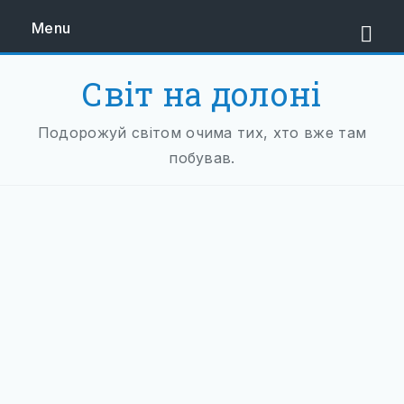
Menu
Світ на долоні
ЄВРОПА
Подорожуй світом очима тих, хто вже там
ЗАХІДНА ЄВРОПА
побував.
АВСТРІЯ
НІДЕРЛАНДИ
НІМЕЧЧИНА
ФРАНЦІЯ
ШВЕЙЦАРІЯ
ПІВДЕННА ЄВРОПА
БАЛКАНИ