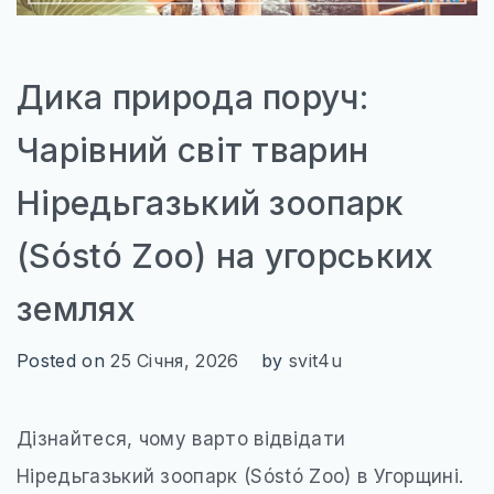
Дика природа поруч:
Чарівний світ тварин
Ніредьгазький зоопарк
(Sóstó Zoo) на угорських
землях
Posted on
25 Січня, 2026
by
svit4u
Дізнайтеся, чому варто відвідати
Ніредьгазький зоопарк (Sóstó Zoo) в Угорщині.