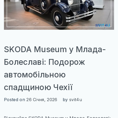
КАРТИ
ПРОЖИВАННЯ
ПУТІВНИКИ
ТРАНСПОРТ_
SKODA Museum у Млада-
Болеславі: Подорож
автомобільною
спадщиною Чехії
Posted on
26 Січня, 2026
by
svit4u