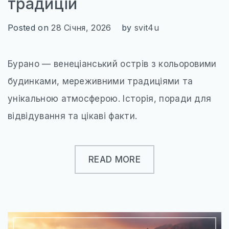
традицій
УКРАЇНА
ЧЕХІЯ
Posted on
28 Січня, 2026
by
svit4u
АЗІЯ
Бурано — венеціанський острів з кольоровими
ГРУЗІЯ
будинками, мереживними традиціями та
ЄМЕН
унікальною атмосферою. Історія, поради для
ІЗРАЇЛЬ
відвідування та цікаві факти.
ІНДІЯ
КАМБОДЖА
READ MORE
КІПР
МАЛАЙЗІЯ
ОБ’ЄДНАНІ АРАБСЬКІ ЕМІРАТИ