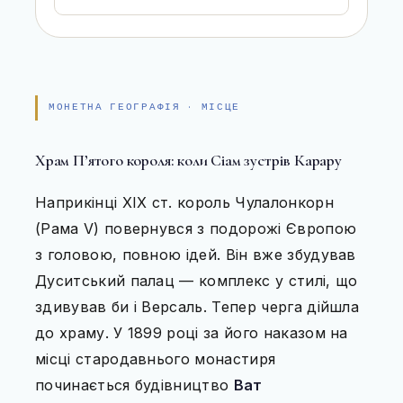
СОФТ ДЛЯ ТУРИСТА
КАРТИ
ПРОЖИВАННЯ
МОНЕТНА ГЕОГРАФІЯ · МІСЦЕ
ПУТІВНИКИ
Храм П’ятого короля: коли Сіам зустрів Карару
ТРАНСПОРТ_
Наприкінці XIX ст. король Чулалонкорн
(Рама V) повернувся з подорожі Європою
з головою, повною ідей. Він вже збудував
Дуситський палац — комплекс у стилі, що
здивував би і Версаль. Тепер черга дійшла
до храму. У 1899 році за його наказом на
місці стародавнього монастиря
починається будівництво
Ват