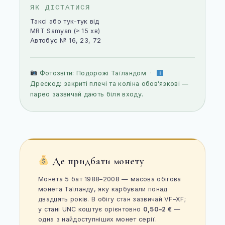
ЯК ДІСТАТИСЯ
Таксі або тук-тук від
MRT Samyan (≈ 15 хв)
Автобус № 16, 23, 72
Фотозвіти:
Подорожі Таїландом
·
Дрескод: закриті плечі та коліна обов’язкові —
парео зазвичай дають біля входу.
Де придбати монету
Монета 5 бат 1988–2008 — масова обігова
монета Таїланду, яку карбували понад
двадцять років. В обігу стан зазвичай VF–XF;
у стані UNC коштує орієнтовно
0,50–2 €
—
одна з найдоступніших монет серії.