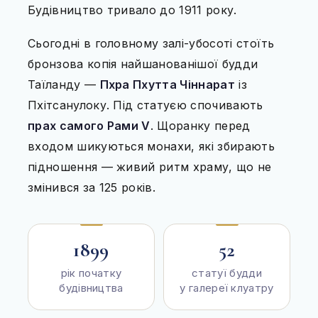
Будівництво тривало до 1911 року.
Сьогодні в головному залі-убосоті стоїть
бронзова копія найшанованішої будди
Таїланду —
Пхра Пхутта Чіннарат
із
Пхітсанулоку. Під статуєю спочивають
прах самого Рами V
. Щоранку перед
входом шикуються монахи, які збирають
підношення — живий ритм храму, що не
змінився за 125 років.
1899
52
рік початку
статуї будди
будівництва
у галереї клуатру