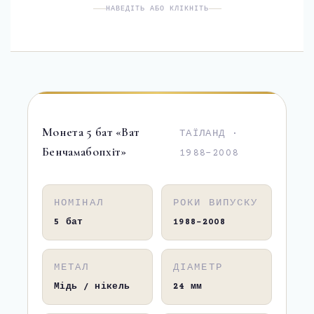
ОБ’ЄДНАНІ АРАБСЬКІ ЕМІРАТИ
НАВЕДІТЬ АБО КЛІКНІТЬ
ТУРЕЧЧИНА
САУДІВСЬКА АРАВІЯ
ПІВНІЧНА АМЕРИКА
МЕКСИКА
Монета 5 бат «Ват
ТАЇЛАНД ·
Бенчамабопхіт»
США
1988–2008
КАНАДА
НОМІНАЛ
РОКИ ВИПУСКУ
ПІВДЕННА АМЕРИКА
5 бат
1988–2008
БРАЗИЛІЯ
МЕТАЛ
ДІАМЕТР
Мідь / нікель
24 мм