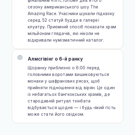
фінальним «пітстопом» дев’ятого
сезону американського шоу The
Amazing Race. Учасники шукали підказку
серед 52 статуй будди в галереї
клуатру. Приємний спосіб показати храм
мільйонам глядачів, які ніколи не
відкривали нумізматичний каталог.
Алмсгівінг о 6-й ранку
Щоранку приблизно о 6:00 перед
головними воротами вишиковуються
монахи у шафранових рясах, щоб
прийняти підношення від вірян. Це один
із небагатьох бангкокських храмів, де
стародавній ритуал тхінбата
відбувається щодня — і будь-який гість
може стати його свідком.