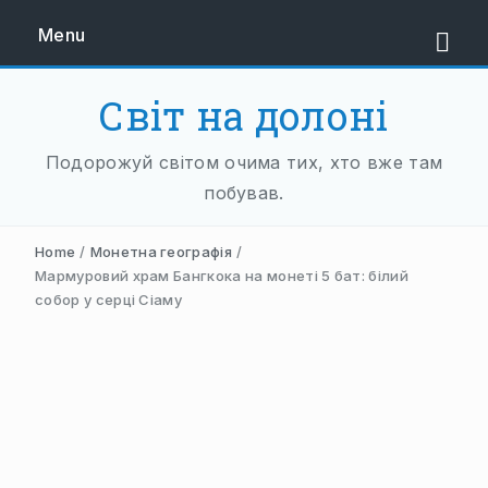
Menu
Світ на долоні
ЄВРОПА
Подорожуй світом очима тих, хто вже там
ЗАХІДНА ЄВРОПА
побував.
АВСТРІЯ
Home
/
Монетна географія
/
НІДЕРЛАНДИ
Мармуровий храм Бангкока на монеті 5 бат: білий
собор у серці Сіаму
НІМЕЧЧИНА
ФРАНЦІЯ
ШВЕЙЦАРІЯ
ПІВДЕННА ЄВРОПА