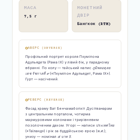
WILD AMERICA: 63 ПАРКИ СВОБОДИ
МАСА
МОНЕТНИЙ
ДВІР
7,5 г
ЄВРОПЕЙСЬКІ ТЕРМАЛЬНІ СНИ
Бангкок (RTM)
ВІДКРИЙ ПОЛЬЩУ ПО-НОВОМУ
КНИГА ЯК КАРТА
АВЕРС (OBVERSE)
Профільний портрет короля Пхуміпона
МІСТА, ЩО ЗАСНУЛИ, АЛЕ НЕ ЗНИКЛИ
Адульядета (Рама IX) у лівий бік, у парадному
вбранні. По колу — тайський напис
ภูมิพลอดุลย
НЕЗВІДАНА УКРАЇНА
เดช รัชกาลที่ ๙
(«Пхуміпон Адульядет, Рама IX»).
Гурт — насічений.
РІЗДВЯНІ ЧАРИ ЄВРОПИ
ХРАМИ ДХАРМИ
РЕВЕРС (REVERSE)
Фасад храму Ват Бенчамабопхіт Дусітванарам
з центральним порталом, чотирма
мармуровими колонами і трирівневим
ТРАНСПОРТ
позолоченим дахом. Угорі — написи
ประเทศไทย
(«Таїланд») і рік за буддійською ерою (
พ.ศ.
);
унизу — номінал
๕ บาท 5
.
ПРОЖИВАННЯ