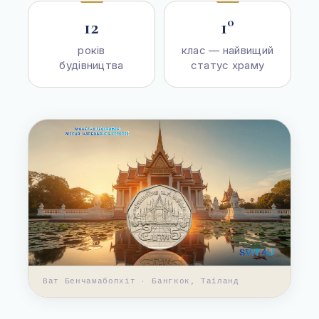
12
1°
років
клас — найвищий
будівництва
статус храму
Ват Бенчамабопхіт · Бангкок, Таїланд