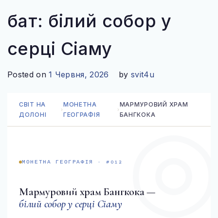
ІТАЛІЯ
бат: білий собор у
ПІВНІЧНА ЄВРОПА
серці Сіаму
ВЕЛИКА БРИТАНІЯ
ФІНЛЯНДІЯ
Posted on
1 Червня, 2026
by
svit4u
ШВЕЦІЯ
СВІТ НА
МОНЕТНА
МАРМУРОВИЙ ХРАМ
›
›
СХІДНА ЄВРОПА
ДОЛОНІ
ГЕОГРАФІЯ
БАНГКОКА
БОЛГАРІЯ
ПОЛЬЩА
МОНЕТНА ГЕОГРАФІЯ · #012
РУМУНІЯ
Мармуровий храм Бангкока —
СЛОВАЧЧИНА
білий собор у серці Сіаму
УГОРЩИНА