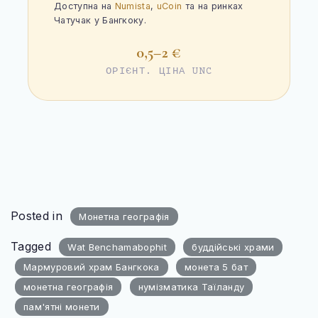
Доступна на
Numista
,
uCoin
та на ринках
Чатучак у Бангкоку.
0,5–2 €
ОРІЄНТ. ЦІНА UNC
Posted in
Монетна географія
Tagged
Wat Benchamabophit
буддійські храми
Мармуровий храм Бангкока
монета 5 бат
монетна географія
нумізматика Таїланду
пам'ятні монети