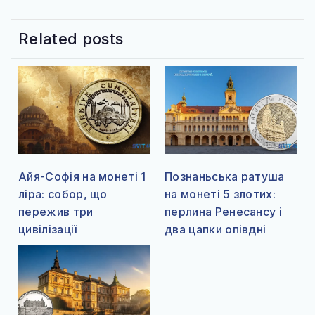
Related posts
Айя-Софія на монеті 1
Познаньська ратуша
ліра: собор, що
на монеті 5 злотих:
пережив три
перлина Ренесансу і
цивілізації
два цапки опівдні