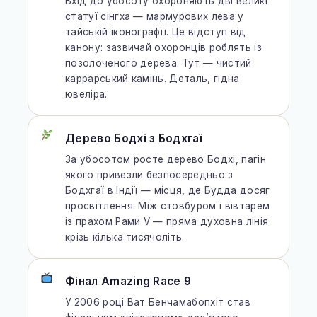
Вхід до убосоту охороняють дві великі
статуї сінгха — мармурових лева у
тайській іконографії. Це відступ від
канону: зазвичай охоронців роблять із
позолоченого дерева. Тут — чистий
каррарський камінь. Деталь, гідна
ювеліра.
Дерево Бодхі з Бодхгаї
За убосотом росте дерево Бодхі, пагін
якого привезли безпосередньо з
Бодхгаї в Індії — місця, де Будда досяг
просвітлення. Між стовбуром і вівтарем
із прахом Рами V — пряма духовна лінія
крізь кілька тисячоліть.
Фінал Amazing Race 9
У 2006 році Ват Бенчамабопхіт став