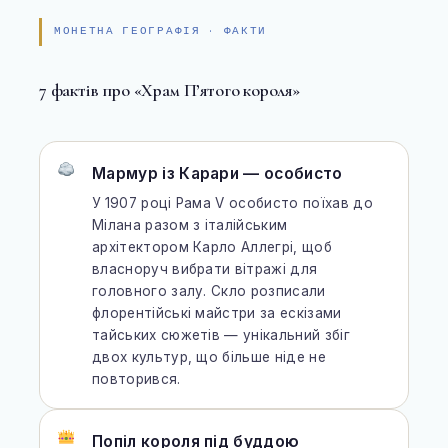
МОНЕТНА ГЕОГРАФІЯ · ФАКТИ
7 фактів про «Храм П’ятого короля»
Мармур із Карари — особисто
У 1907 році Рама V особисто поїхав до
Мілана разом з італійським
архітектором Карло Аллегрі, щоб
власноруч вибрати вітражі для
головного залу. Скло розписали
флорентійські майстри за ескізами
тайських сюжетів — унікальний збіг
двох культур, що більше ніде не
повторився.
Попіл короля під буддою