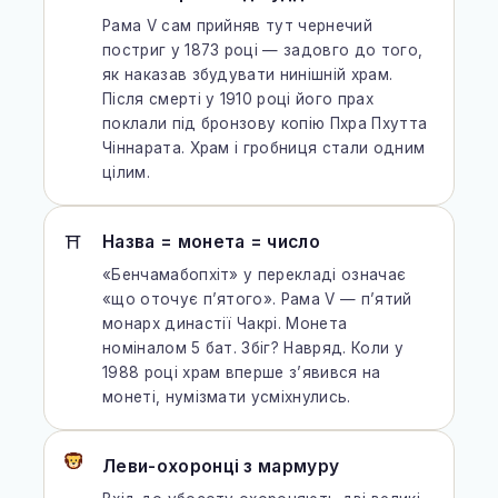
Рама V сам прийняв тут чернечий
постриг у 1873 році — задовго до того,
як наказав збудувати нинішній храм.
Після смерті у 1910 році його прах
поклали під бронзову копію Пхра Пхутта
Чіннарата. Храм і гробниця стали одним
цілим.
Назва = монета = число
⛩
«Бенчамабопхіт» у перекладі означає
«що оточує п’ятого». Рама V — п’ятий
монарх династії Чакрі. Монета
номіналом 5 бат. Збіг? Навряд. Коли у
1988 році храм вперше з’явився на
монеті, нумізмати усміхнулись.
Леви-охоронці з мармуру