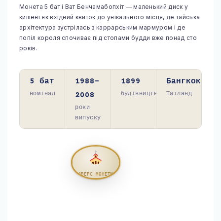
Монета 5 бат і Ват Бенчамабопхіт — маленький диск у
кишені як вхідний квиток до унікального місця, де тайська
УКРАЇНА
архітектура зустрілась з каррарським мармуром і де
попіл короля спочиває під стопами будди вже понад сто
ЧЕХІЯ
років.
АЗІЯ
ГРУЗІЯ
5 бат
1988–
1899
Бангкок
номінал
2008
будівництво
Таїланд
ЄМЕН
роки
випуску
ІЗРАЇЛЬ
ІНДІЯ
КАМБОДЖА
АВЕРС МОНЕТИ
РЕВЕРС МОНЕТИ
КІПР
МАЛАЙЗІЯ