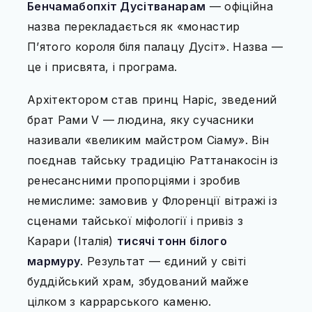
Бенчамабопхіт Дусітванарам
— офіційна
назва перекладається як «монастир
П’ятого короля біля палацу Дусіт». Назва —
це і присвята, і програма.
Архітектором став принц Наріс, зведений
брат Рами V — людина, яку сучасники
називали «великим майстром Сіаму». Він
поєднав тайську традицію Раттанакосін із
ренесансними пропорціями і зробив
немислиме: замовив у Флоренції вітражі із
сценами тайської міфології і привіз з
Карари (Італія)
тисячі тонн білого
мармуру
. Результат — єдиний у світі
буддійський храм, збудований майже
цілком з каррарського каменю.